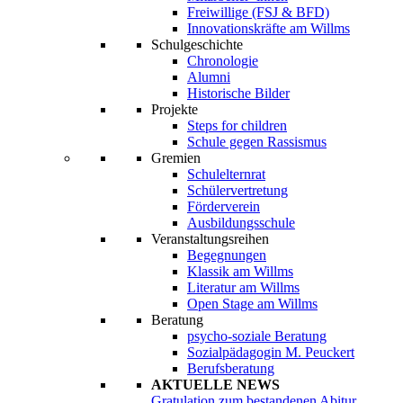
Freiwillige (FSJ & BFD)
Innovationskräfte am Willms
Schulgeschichte
Chronologie
Alumni
Historische Bilder
Projekte
Steps for children
Schule gegen Rassismus
Gremien
Schulelternrat
Schülervertretung
Förderverein
Ausbildungsschule
Veranstaltungsreihen
Begegnungen
Klassik am Willms
Literatur am Willms
Open Stage am Willms
Beratung
psycho-soziale Beratung
Sozialpädagogin M. Peuckert
Berufsberatung
AKTUELLE NEWS
Gratulation zum bestandenen Abitur