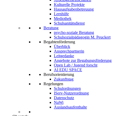
Kulturelle Projekte
Hausaufgabenbetreuung
Lernhilfe
Mediothek
Schulsanitätsdienst
Beratung
psycho-soziale Beratung
Schulsozialpädagogin M. Peuckert
Begabtenförderung
Überblick
Ansprechpartnerin
Leitgedanke
Angebote zur Begabungsförderung
Open Lab / Jugend forscht
AI EDU SPACE
Berufsorientierung
Zukunftstag
Regelungen
Schulordnungen
IServ-Nutzerordnung
Datenschutz
NaWi
Auslandsaufenthalte