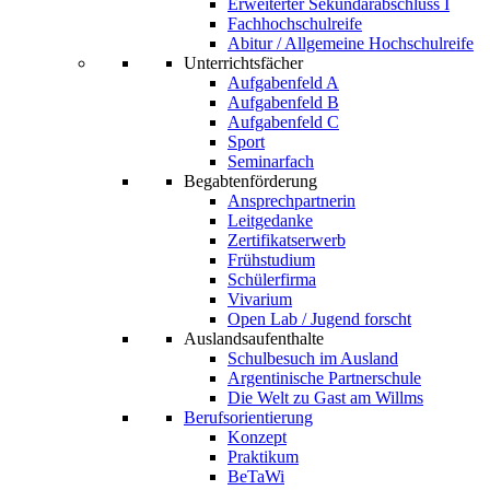
Erweiterter Sekundarabschluss I
Fachhochschulreife
Abitur / Allgemeine Hochschulreife
Unterrichtsfächer
Aufgabenfeld A
Aufgabenfeld B
Aufgabenfeld C
Sport
Seminarfach
Begabtenförderung
Ansprechpartnerin
Leitgedanke
Zertifikatserwerb
Frühstudium
Schülerfirma
Vivarium
Open Lab / Jugend forscht
Auslandsaufenthalte
Schulbesuch im Ausland
Argentinische Partnerschule
Die Welt zu Gast am Willms
Berufsorientierung
Konzept
Praktikum
BeTaWi