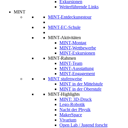
Exkursionen
Weiterführende Links
MINT
MINT-Entdeckungstour
MINT-EC-Schule
MINT-Aktivitäten
MINT-Montag
MINT-Wettbewerbe
MINT-Exkursionen
MINT-Rahmen
MINT-Team
MINT-Ausstattung
MINT-Engagement
MINT stufenweise
MINT in der Mittelstufe
MINT in der Oberstufe
MINT-Highlights
MINT: 3D-Druck
Lego-Robotik
Nacht der Physik
MakerSpace
Vivarium
Open Lab / Jugend forscht