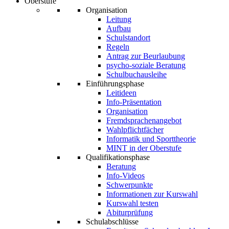
Oberstufe
Organisation
Leitung
Aufbau
Schulstandort
Regeln
Antrag zur Beurlaubung
psycho-soziale Beratung
Schulbuchausleihe
Einführungsphase
Leitideen
Info-Präsentation
Organisation
Fremdsprachenangebot
Wahlpflichtfächer
Informatik und Sporttheorie
MINT in der Oberstufe
Qualifikationsphase
Beratung
Info-Videos
Schwerpunkte
Informationen zur Kurswahl
Kurswahl testen
Abiturprüfung
Schulabschlüsse