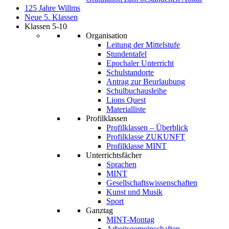
125 Jahre Willms
Neue 5. Klassen
Klassen 5-10
Organisation
Leitung der Mittelstufe
Stundentafel
Epochaler Unterricht
Schulstandorte
Antrag zur Beurlaubung
Schulbuchausleihe
Lions Quest
Materialliste
Profilklassen
Profilklassen – Überblick
Profilklasse ZUKUNFT
Profilklasse MINT
Unterrichtsfächer
Sprachen
MINT
Gesellschaftswissenschaften
Kunst und Musik
Sport
Ganztag
MINT-Montag
Arbeitsgemeinschaften