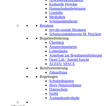
Kulturelle Projekte
Hausaufgabenbetreuung
Lernhilfe
Mediothek
Schulsanitätsdienst
Beratung
psycho-soziale Beratung
Schulsozialpädagogin M. Peuckert
Begabtenförderung
Überblick
Ansprechpartnerin
Leitgedanke
Angebote zur Begabungsförderung
Open Lab / Jugend forscht
AI EDU SPACE
Berufsorientierung
Zukunftstag
Regelungen
Schulordnungen
IServ-Nutzerordnung
Datenschutz
NaWi
Auslandsaufenthalte