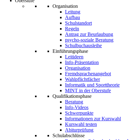
Oberstufe
Organisation
Leitung
Aufbau
Schulstandort
Regeln
Antrag zur Beurlaubung
psycho-soziale Beratung
Schulbuchausleihe
Einführungsphase
Leitideen
Info-Präsentation
Organisation
Fremdsprachenangebot
Wahlpflichtfächer
Informatik und Sporttheorie
MINT in der Oberstufe
Qualifikationsphase
Beratung
Info-Videos
Schwerpunkte
Informationen zur Kurswahl
Kurswahl testen
Abiturprüfung
Schulabschlüsse