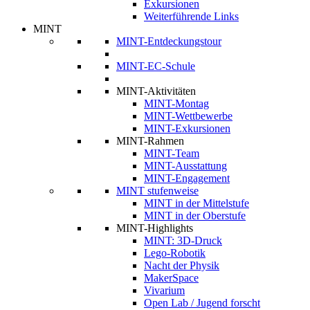
Exkursionen
Weiterführende Links
MINT
MINT-Entdeckungstour
MINT-EC-Schule
MINT-Aktivitäten
MINT-Montag
MINT-Wettbewerbe
MINT-Exkursionen
MINT-Rahmen
MINT-Team
MINT-Ausstattung
MINT-Engagement
MINT stufenweise
MINT in der Mittelstufe
MINT in der Oberstufe
MINT-Highlights
MINT: 3D-Druck
Lego-Robotik
Nacht der Physik
MakerSpace
Vivarium
Open Lab / Jugend forscht