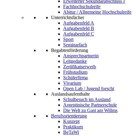
Erweiterter Sekundarabschluss I
Fachhochschulreife
Abitur / Allgemeine Hochschulreife
Unterrichtsfächer
Aufgabenfeld A
Aufgabenfeld B
Aufgabenfeld C
Sport
Seminarfach
Begabtenförderung
Ansprechpartnerin
Leitgedanke
Zertifikatserwerb
Frühstudium
Schülerfirma
Vivarium
Open Lab / Jugend forscht
Auslandsaufenthalte
Schulbesuch im Ausland
Argentinische Partnerschule
Die Welt zu Gast am Willms
Berufsorientierung
Konzept
Praktikum
BeTaWi