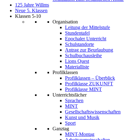
125 Jahre Willms
Neue 5. Klassen
Klassen 5-10
Organisation
Leitung der Mittelstufe
Stundentafel
Epochaler Unterricht
Schulstandorte
Antrag zur Beurlaubung
Schulbuchausleihe
Lions Quest
Materialliste
Profilklassen
Profilklassen – Überblick
Profilklasse ZUKUNFT
Profilklasse MINT
Unterrichtsfächer
Sprachen
MINT
Gesellschaftswissenschaften
Kunst und Musik
Sport
Ganztag
MINT-Montag
Arbeitsgemeinschaften