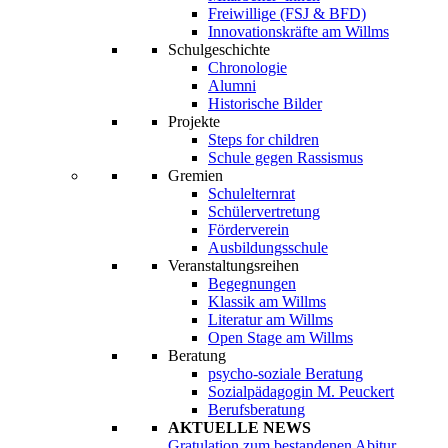
Freiwillige (FSJ & BFD)
Innovationskräfte am Willms
Schulgeschichte
Chronologie
Alumni
Historische Bilder
Projekte
Steps for children
Schule gegen Rassismus
Gremien
Schulelternrat
Schülervertretung
Förderverein
Ausbildungsschule
Veranstaltungsreihen
Begegnungen
Klassik am Willms
Literatur am Willms
Open Stage am Willms
Beratung
psycho-soziale Beratung
Sozialpädagogin M. Peuckert
Berufsberatung
AKTUELLE NEWS
Gratulation zum bestandenen Abitur