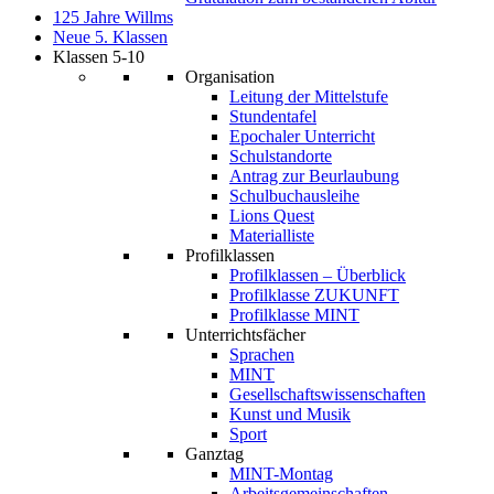
125 Jahre Willms
Neue 5. Klassen
Klassen 5-10
Organisation
Leitung der Mittelstufe
Stundentafel
Epochaler Unterricht
Schulstandorte
Antrag zur Beurlaubung
Schulbuchausleihe
Lions Quest
Materialliste
Profilklassen
Profilklassen – Überblick
Profilklasse ZUKUNFT
Profilklasse MINT
Unterrichtsfächer
Sprachen
MINT
Gesellschaftswissenschaften
Kunst und Musik
Sport
Ganztag
MINT-Montag
Arbeitsgemeinschaften