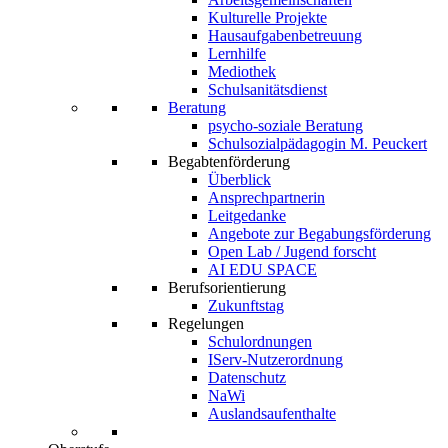
Kulturelle Projekte
Hausaufgabenbetreuung
Lernhilfe
Mediothek
Schulsanitätsdienst
Beratung
psycho-soziale Beratung
Schulsozialpädagogin M. Peuckert
Begabtenförderung
Überblick
Ansprechpartnerin
Leitgedanke
Angebote zur Begabungsförderung
Open Lab / Jugend forscht
AI EDU SPACE
Berufsorientierung
Zukunftstag
Regelungen
Schulordnungen
IServ-Nutzerordnung
Datenschutz
NaWi
Auslandsaufenthalte