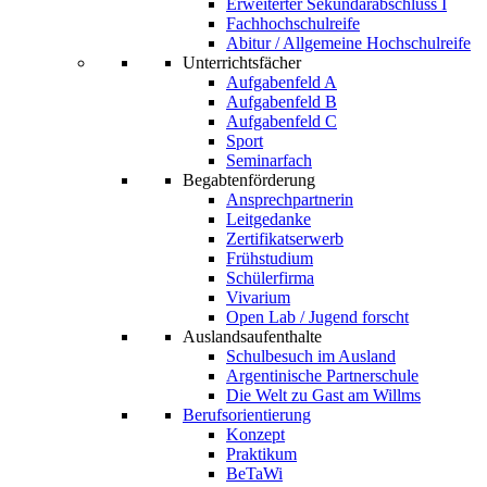
Erweiterter Sekundarabschluss I
Fachhochschulreife
Abitur / Allgemeine Hochschulreife
Unterrichtsfächer
Aufgabenfeld A
Aufgabenfeld B
Aufgabenfeld C
Sport
Seminarfach
Begabtenförderung
Ansprechpartnerin
Leitgedanke
Zertifikatserwerb
Frühstudium
Schülerfirma
Vivarium
Open Lab / Jugend forscht
Auslandsaufenthalte
Schulbesuch im Ausland
Argentinische Partnerschule
Die Welt zu Gast am Willms
Berufsorientierung
Konzept
Praktikum
BeTaWi