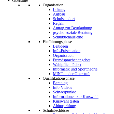
Oberstufe
Organisation
Leitung
Aufbau
Schulstandort
Regeln
Antrag zur Beurlaubung
psycho-soziale Beratung
Schulbuchausleihe
Einführungsphase
Leitideen
Info-Präsentation
Organisation
Fremdsprachenangebot
Wahlpflichtfächer
Informatik und Sporttheorie
MINT in der Oberstufe
Qualifikationsphase
Beratung
Info-Videos
Schwerpunkte
Informationen zur Kurswahl
Kurswahl testen
Abiturprüfung
Schulabschlüsse