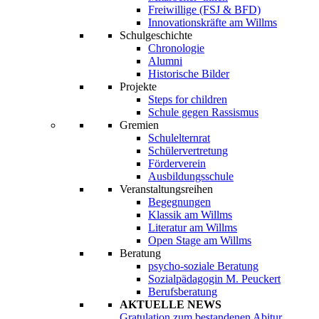
Freiwillige (FSJ & BFD)
Innovationskräfte am Willms
Schulgeschichte
Chronologie
Alumni
Historische Bilder
Projekte
Steps for children
Schule gegen Rassismus
Gremien
Schulelternrat
Schülervertretung
Förderverein
Ausbildungsschule
Veranstaltungsreihen
Begegnungen
Klassik am Willms
Literatur am Willms
Open Stage am Willms
Beratung
psycho-soziale Beratung
Sozialpädagogin M. Peuckert
Berufsberatung
AKTUELLE NEWS
Gratulation zum bestandenen Abitur