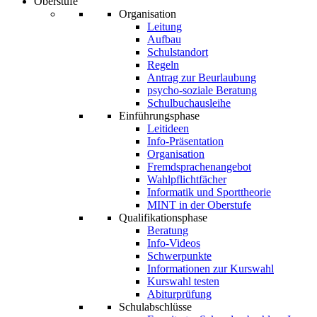
Oberstufe
Organisation
Leitung
Aufbau
Schulstandort
Regeln
Antrag zur Beurlaubung
psycho-soziale Beratung
Schulbuchausleihe
Einführungsphase
Leitideen
Info-Präsentation
Organisation
Fremdsprachenangebot
Wahlpflichtfächer
Informatik und Sporttheorie
MINT in der Oberstufe
Qualifikationsphase
Beratung
Info-Videos
Schwerpunkte
Informationen zur Kurswahl
Kurswahl testen
Abiturprüfung
Schulabschlüsse