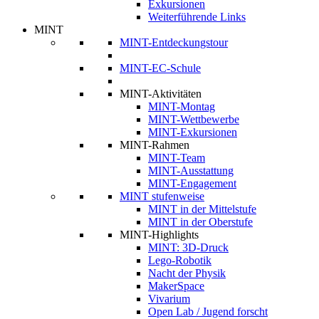
Exkursionen
Weiterführende Links
MINT
MINT-Entdeckungstour
MINT-EC-Schule
MINT-Aktivitäten
MINT-Montag
MINT-Wettbewerbe
MINT-Exkursionen
MINT-Rahmen
MINT-Team
MINT-Ausstattung
MINT-Engagement
MINT stufenweise
MINT in der Mittelstufe
MINT in der Oberstufe
MINT-Highlights
MINT: 3D-Druck
Lego-Robotik
Nacht der Physik
MakerSpace
Vivarium
Open Lab / Jugend forscht