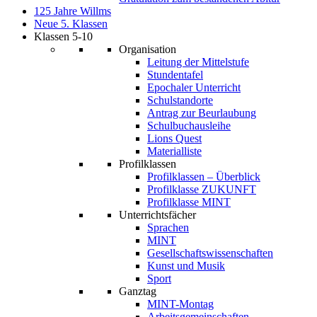
125 Jahre Willms
Neue 5. Klassen
Klassen 5-10
Organisation
Leitung der Mittelstufe
Stundentafel
Epochaler Unterricht
Schulstandorte
Antrag zur Beurlaubung
Schulbuchausleihe
Lions Quest
Materialliste
Profilklassen
Profilklassen – Überblick
Profilklasse ZUKUNFT
Profilklasse MINT
Unterrichtsfächer
Sprachen
MINT
Gesellschaftswissenschaften
Kunst und Musik
Sport
Ganztag
MINT-Montag
Arbeitsgemeinschaften