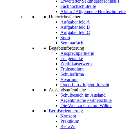
Erweiterter Sekundarabschluss I
Fachhochschulreife
Abitur / Allgemeine Hochschulreife
Unterrichtsfächer
Aufgabenfeld A
Aufgabenfeld B
Aufgabenfeld C
Sport
Seminarfach
Begabtenförderung
Ansprechpartnerin
Leitgedanke
Zertifikatserwerb
Frühstudium
Schülerfirma
Vivarium
Open Lab / Jugend forscht
Auslandsaufenthalte
Schulbesuch im Ausland
Argentinische Partnerschule
Die Welt zu Gast am Willms
Berufsorientierung
Konzept
Praktikum
BeTaWi