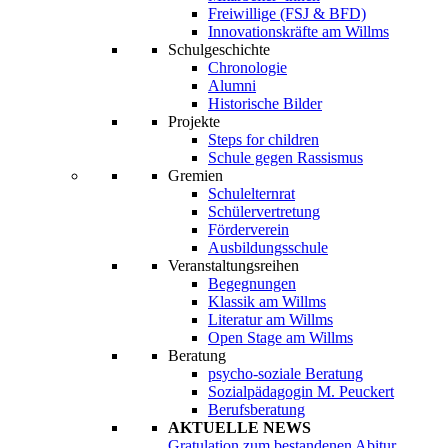
Freiwillige (FSJ & BFD)
Innovationskräfte am Willms
Schulgeschichte
Chronologie
Alumni
Historische Bilder
Projekte
Steps for children
Schule gegen Rassismus
Gremien
Schulelternrat
Schülervertretung
Förderverein
Ausbildungsschule
Veranstaltungsreihen
Begegnungen
Klassik am Willms
Literatur am Willms
Open Stage am Willms
Beratung
psycho-soziale Beratung
Sozialpädagogin M. Peuckert
Berufsberatung
AKTUELLE NEWS
Gratulation zum bestandenen Abitur