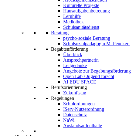
Kulturelle Projekte
Hausaufgabenbetreuung
Lernhilfe
Mediothek
Schulsanitätsdienst
Beratung
psycho-soziale Beratung
Schulsozialpädagogin M. Peuckert
Begabtenförderung
Überblick
Ansprechpartnerin
Leitgedanke
Angebote zur Begabungsförderung
Open Lab / Jugend forscht
AI EDU SPACE
Berufsorientierung
Zukunftstag
Regelungen
Schulordnungen
IServ-Nutzerordnung
Datenschutz
NaWi
Auslandsaufenthalte