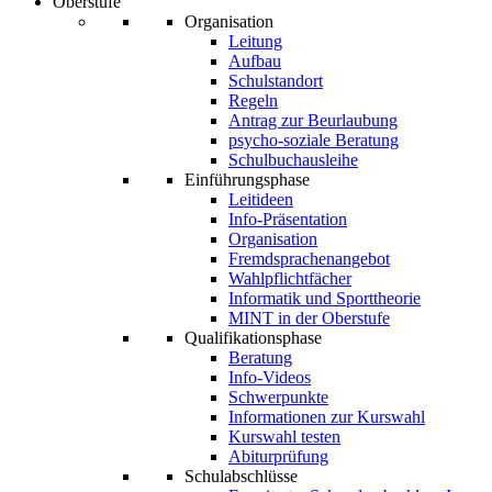
Oberstufe
Organisation
Leitung
Aufbau
Schulstandort
Regeln
Antrag zur Beurlaubung
psycho-soziale Beratung
Schulbuchausleihe
Einführungsphase
Leitideen
Info-Präsentation
Organisation
Fremdsprachenangebot
Wahlpflichtfächer
Informatik und Sporttheorie
MINT in der Oberstufe
Qualifikationsphase
Beratung
Info-Videos
Schwerpunkte
Informationen zur Kurswahl
Kurswahl testen
Abiturprüfung
Schulabschlüsse