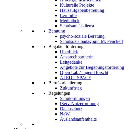
Kulturelle Projekte
Hausaufgabenbetreuung
Lernhilfe
Mediothek
Schulsanitätsdienst
Beratung
psycho-soziale Beratung
Schulsozialpädagogin M. Peuckert
Begabtenförderung
Überblick
Ansprechpartnerin
Leitgedanke
Angebote zur Begabungsförderung
Open Lab / Jugend forscht
AI EDU SPACE
Berufsorientierung
Zukunftstag
Regelungen
Schulordnungen
IServ-Nutzerordnung
Datenschutz
NaWi
Auslandsaufenthalte