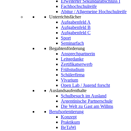
Erweiterter Sekundarabschluss I
Fachhochschulreife
Abitur / Allgemeine Hochschulreife
Unterrichtsfächer
Aufgabenfeld A
Aufgabenfeld B
Aufgabenfeld C
Sport
Seminarfach
Begabtenförderung
Ansprechpartnerin
Leitgedanke
Zertifikatserwerb
Frühstudium
Schülerfirma
Vivarium
Open Lab / Jugend forscht
Auslandsaufenthalte
Schulbesuch im Ausland
Argentinische Partnerschule
Die Welt zu Gast am Willms
Berufsorientierung
Konzept
Praktikum
BeTaWi