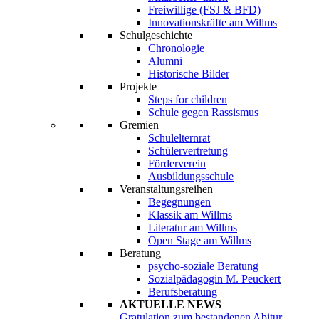
Freiwillige (FSJ & BFD)
Innovationskräfte am Willms
Schulgeschichte
Chronologie
Alumni
Historische Bilder
Projekte
Steps for children
Schule gegen Rassismus
Gremien
Schulelternrat
Schülervertretung
Förderverein
Ausbildungsschule
Veranstaltungsreihen
Begegnungen
Klassik am Willms
Literatur am Willms
Open Stage am Willms
Beratung
psycho-soziale Beratung
Sozialpädagogin M. Peuckert
Berufsberatung
AKTUELLE NEWS
Gratulation zum bestandenen Abitur