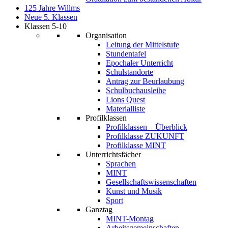
125 Jahre Willms
Neue 5. Klassen
Klassen 5-10
Organisation
Leitung der Mittelstufe
Stundentafel
Epochaler Unterricht
Schulstandorte
Antrag zur Beurlaubung
Schulbuchausleihe
Lions Quest
Materialliste
Profilklassen
Profilklassen – Überblick
Profilklasse ZUKUNFT
Profilklasse MINT
Unterrichtsfächer
Sprachen
MINT
Gesellschaftswissenschaften
Kunst und Musik
Sport
Ganztag
MINT-Montag
Arbeitsgemeinschaften