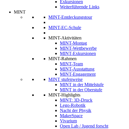
Exkursionen
Weiterführende Links
MINT
MINT-Entdeckungstour
MINT-EC-Schule
MINT-Aktivitäten
MINT-Montag
MINT-Wettbewerbe
MINT-Exkursionen
MINT-Rahmen
MINT-Team
MINT-Ausstattung
MINT-Engagement
MINT stufenweise
MINT in der Mittelstufe
MINT in der Oberstufe
MINT-Highlights
MINT: 3D-Druck
Lego-Robotik
Nacht der Physik
MakerSpace
Vivarium
Open Lab / Jugend forscht