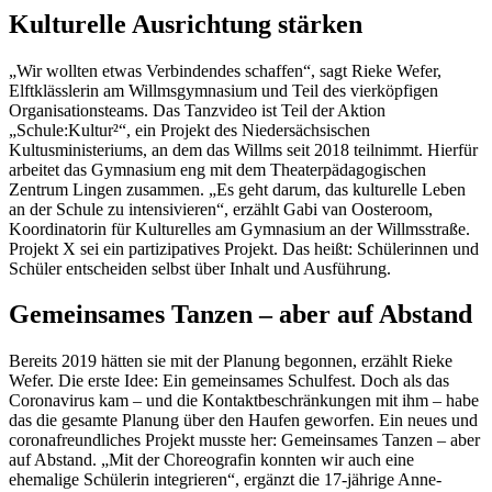
Kulturelle Ausrichtung stärken
„Wir wollten etwas Verbindendes schaffen“, sagt Rieke Wefer,
Elftklässlerin am Willmsgymnasium und Teil des vierköpfigen
Organisationsteams. Das Tanzvideo ist Teil der Aktion
„Schule:Kultur²“, ein Projekt des Niedersächsischen
Kultusministeriums, an dem das Willms seit 2018 teilnimmt. Hierfür
arbeitet das Gymnasium eng mit dem Theaterpädagogischen
Zentrum Lingen zusammen. „Es geht darum, das kulturelle Leben
an der Schule zu intensivieren“, erzählt Gabi van Oosteroom,
Koordinatorin für Kulturelles am Gymnasium an der Willmsstraße.
Projekt X sei ein partizipatives Projekt. Das heißt: Schülerinnen und
Schüler entscheiden selbst über Inhalt und Ausführung.
Gemeinsames Tanzen – aber auf Abstand
Bereits 2019 hätten sie mit der Planung begonnen, erzählt Rieke
Wefer. Die erste Idee: Ein gemeinsames Schulfest. Doch als das
Coronavirus kam – und die Kontaktbeschränkungen mit ihm – habe
das die gesamte Planung über den Haufen geworfen. Ein neues und
coronafreundliches Projekt musste her: Gemeinsames Tanzen – aber
auf Abstand. „Mit der Choreografin konnten wir auch eine
ehemalige Schülerin integrieren“, ergänzt die 17-jährige Anne-