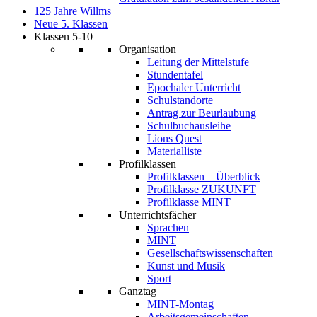
125 Jahre Willms
Neue 5. Klassen
Klassen 5-10
Organisation
Leitung der Mittelstufe
Stundentafel
Epochaler Unterricht
Schulstandorte
Antrag zur Beurlaubung
Schulbuchausleihe
Lions Quest
Materialliste
Profilklassen
Profilklassen – Überblick
Profilklasse ZUKUNFT
Profilklasse MINT
Unterrichtsfächer
Sprachen
MINT
Gesellschaftswissenschaften
Kunst und Musik
Sport
Ganztag
MINT-Montag
Arbeitsgemeinschaften