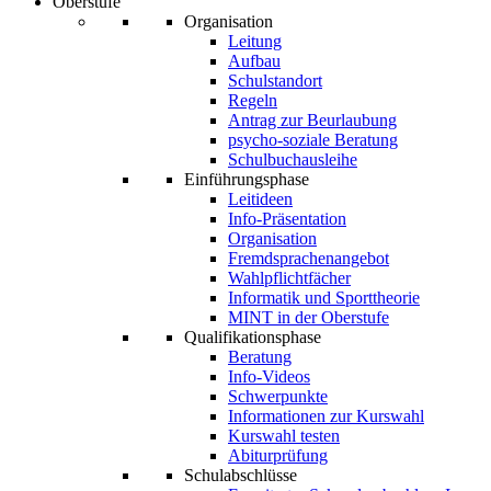
Oberstufe
Organisation
Leitung
Aufbau
Schulstandort
Regeln
Antrag zur Beurlaubung
psycho-soziale Beratung
Schulbuchausleihe
Einführungsphase
Leitideen
Info-Präsentation
Organisation
Fremdsprachenangebot
Wahlpflichtfächer
Informatik und Sporttheorie
MINT in der Oberstufe
Qualifikationsphase
Beratung
Info-Videos
Schwerpunkte
Informationen zur Kurswahl
Kurswahl testen
Abiturprüfung
Schulabschlüsse