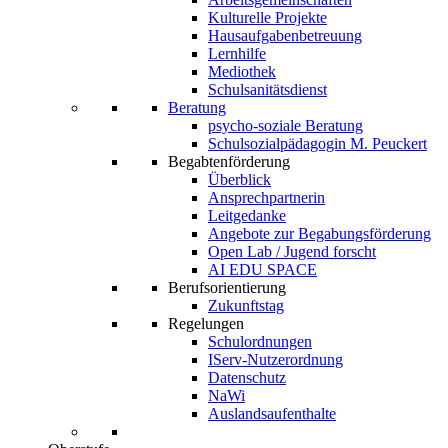
Kulturelle Projekte
Hausaufgabenbetreuung
Lernhilfe
Mediothek
Schulsanitätsdienst
Beratung
psycho-soziale Beratung
Schulsozialpädagogin M. Peuckert
Begabtenförderung
Überblick
Ansprechpartnerin
Leitgedanke
Angebote zur Begabungsförderung
Open Lab / Jugend forscht
AI EDU SPACE
Berufsorientierung
Zukunftstag
Regelungen
Schulordnungen
IServ-Nutzerordnung
Datenschutz
NaWi
Auslandsaufenthalte