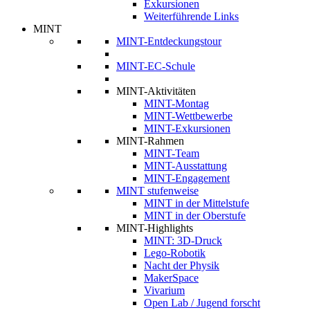
Exkursionen
Weiterführende Links
MINT
MINT-Entdeckungstour
MINT-EC-Schule
MINT-Aktivitäten
MINT-Montag
MINT-Wettbewerbe
MINT-Exkursionen
MINT-Rahmen
MINT-Team
MINT-Ausstattung
MINT-Engagement
MINT stufenweise
MINT in der Mittelstufe
MINT in der Oberstufe
MINT-Highlights
MINT: 3D-Druck
Lego-Robotik
Nacht der Physik
MakerSpace
Vivarium
Open Lab / Jugend forscht