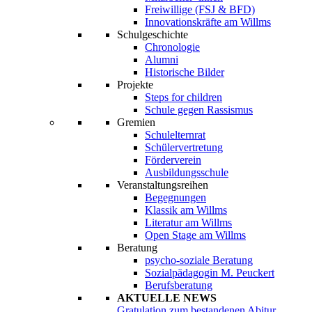
Freiwillige (FSJ & BFD)
Innovationskräfte am Willms
Schulgeschichte
Chronologie
Alumni
Historische Bilder
Projekte
Steps for children
Schule gegen Rassismus
Gremien
Schulelternrat
Schülervertretung
Förderverein
Ausbildungsschule
Veranstaltungsreihen
Begegnungen
Klassik am Willms
Literatur am Willms
Open Stage am Willms
Beratung
psycho-soziale Beratung
Sozialpädagogin M. Peuckert
Berufsberatung
AKTUELLE NEWS
Gratulation zum bestandenen Abitur