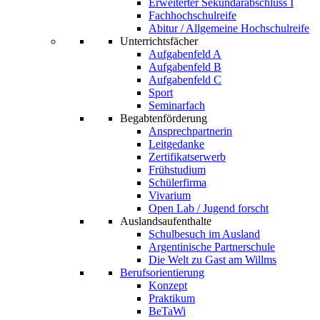
Erweiterter Sekundarabschluss I
Fachhochschulreife
Abitur / Allgemeine Hochschulreife
Unterrichtsfächer
Aufgabenfeld A
Aufgabenfeld B
Aufgabenfeld C
Sport
Seminarfach
Begabtenförderung
Ansprechpartnerin
Leitgedanke
Zertifikatserwerb
Frühstudium
Schülerfirma
Vivarium
Open Lab / Jugend forscht
Auslandsaufenthalte
Schulbesuch im Ausland
Argentinische Partnerschule
Die Welt zu Gast am Willms
Berufsorientierung
Konzept
Praktikum
BeTaWi