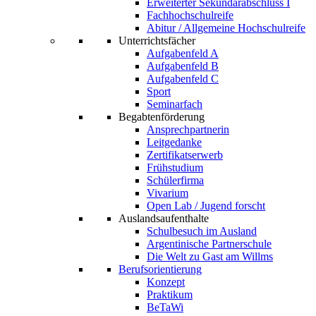
Erweiterter Sekundarabschluss I
Fachhochschulreife
Abitur / Allgemeine Hochschulreife
Unterrichtsfächer
Aufgabenfeld A
Aufgabenfeld B
Aufgabenfeld C
Sport
Seminarfach
Begabtenförderung
Ansprechpartnerin
Leitgedanke
Zertifikatserwerb
Frühstudium
Schülerfirma
Vivarium
Open Lab / Jugend forscht
Auslandsaufenthalte
Schulbesuch im Ausland
Argentinische Partnerschule
Die Welt zu Gast am Willms
Berufsorientierung
Konzept
Praktikum
BeTaWi