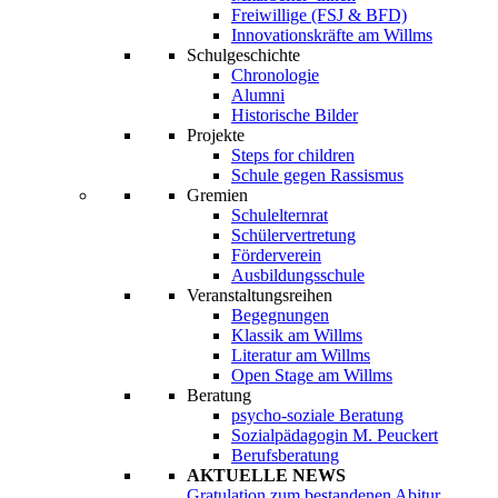
Freiwillige (FSJ & BFD)
Innovationskräfte am Willms
Schulgeschichte
Chronologie
Alumni
Historische Bilder
Projekte
Steps for children
Schule gegen Rassismus
Gremien
Schulelternrat
Schülervertretung
Förderverein
Ausbildungsschule
Veranstaltungsreihen
Begegnungen
Klassik am Willms
Literatur am Willms
Open Stage am Willms
Beratung
psycho-soziale Beratung
Sozialpädagogin M. Peuckert
Berufsberatung
AKTUELLE NEWS
Gratulation zum bestandenen Abitur