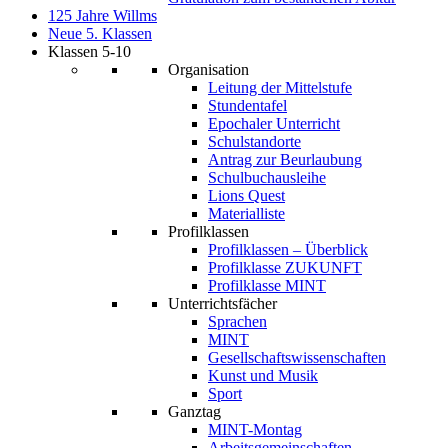
125 Jahre Willms
Neue 5. Klassen
Klassen 5-10
Organisation
Leitung der Mittelstufe
Stundentafel
Epochaler Unterricht
Schulstandorte
Antrag zur Beurlaubung
Schulbuchausleihe
Lions Quest
Materialliste
Profilklassen
Profilklassen – Überblick
Profilklasse ZUKUNFT
Profilklasse MINT
Unterrichtsfächer
Sprachen
MINT
Gesellschaftswissenschaften
Kunst und Musik
Sport
Ganztag
MINT-Montag
Arbeitsgemeinschaften