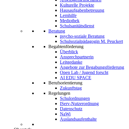
Kulturelle Projekte
Hausaufgabenbetreuung
Lernhilfe
Mediothek
Schulsanitätsdienst
Beratung
psycho-soziale Beratung
Schulsozialpädagogin M. Peuckert
Begabtenförderung
Überblick
Ansprechpartnerin
Leitgedanke
Angebote zur Begabungsförderung
Open Lab / Jugend forscht
AI EDU SPACE
Berufsorientierung
Zukunftstag
Regelungen
Schulordnungen
IServ-Nutzerordnung
Datenschutz
NaWi
Auslandsaufenthalte