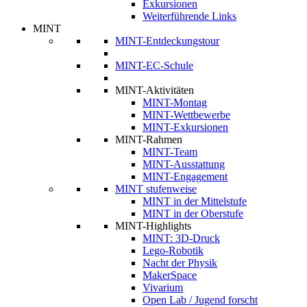
Exkursionen
Weiterführende Links
MINT
MINT-Entdeckungstour
MINT-EC-Schule
MINT-Aktivitäten
MINT-Montag
MINT-Wettbewerbe
MINT-Exkursionen
MINT-Rahmen
MINT-Team
MINT-Ausstattung
MINT-Engagement
MINT stufenweise
MINT in der Mittelstufe
MINT in der Oberstufe
MINT-Highlights
MINT: 3D-Druck
Lego-Robotik
Nacht der Physik
MakerSpace
Vivarium
Open Lab / Jugend forscht