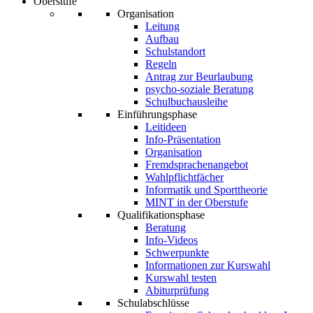
Oberstufe
Organisation
Leitung
Aufbau
Schulstandort
Regeln
Antrag zur Beurlaubung
psycho-soziale Beratung
Schulbuchausleihe
Einführungsphase
Leitideen
Info-Präsentation
Organisation
Fremdsprachenangebot
Wahlpflichtfächer
Informatik und Sporttheorie
MINT in der Oberstufe
Qualifikationsphase
Beratung
Info-Videos
Schwerpunkte
Informationen zur Kurswahl
Kurswahl testen
Abiturprüfung
Schulabschlüsse