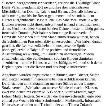
aussehen, weggeschmissen werden“, erklärte die 13-jährige Alicia.
Diese Verschwendung stört sie und ihre drei gleichaltrigen
Mitschülerinnen Dounia, Talyne und Birian. „Deshalb haben wir
nicht mehr ganz frische Rosen genommen und sie mit buntem
Glitzer aufgehübscht“, sagte Alicia. Das habe zwei Vorteile – die
Blumen werden nicht direkt entsorgt und jemand erfreut sich noch
daran. Und diese Idee kommt bei den Delmenhorstern richtig gut an,
freute sich Dounia: „Wir haben schon einige Rosen verkauft.“
Damit die Menschen auf ihren Stand aufmerksam wurden, hatten
die Schülerinnen Passanten aktiv angesprochen. „Wir haben darauf
geachtet, die Leute anzulächeln und uns passende Sprüche
überlegt“, erzählte Talyne. Eine positive und freundliche
Ausstrahlung sei wichtig, um Kunden zu überzeugen. Zudem
entschieden sich die Schülerinnen, spontan Kinderschminken
anzubieten – um die Kleinsten zu beschäftigen, während sich deren
Begleitungen über die Rosen und das Projekt informieren.
Angeboten wurden längst nicht nur Blumen, auch Bücher, Seifen
und Kerzen konnten Interessierte bei den Achtklässlern kaufen.
Dafür standen am Freitagmittag mehrere Stände an der Langen
Straße verteilt. „Wir haben an unserer Schule vier achte Klassen,
zwei von denen mit einem MINT- oder Zukunfts-Profil“, sagte
Lehrer Malte Hegerer. So würden die Heranwachsenden entweder
einmal pro Woche für eine Schulstunde in Mathematik, Informatik,
Naturwissenschaften und Technik oder zum Thema Zukunft