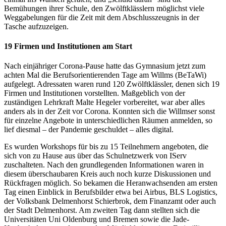
Bemühungen ihrer Schule, den Zwölftklässlern möglichst viele
Weggabelungen für die Zeit mit dem Abschlusszeugnis in der
Tasche aufzuzeigen.
19 Firmen und Institutionen am Start
Nach einjähriger Corona-Pause hatte das Gymnasium jetzt zum
achten Mal die Berufsorientierenden Tage am Willms (BeTaWi)
aufgelegt. Adressaten waren rund 120 Zwölftklässler, denen sich 19
Firmen und Institutionen vorstellten. Maßgeblich von der
zuständigen Lehrkraft Malte Hegeler vorbereitet, war aber alles
anders als in der Zeit vor Corona. Konnten sich die Willmser sonst
für einzelne Angebote in unterschiedlichen Räumen anmelden, so
lief diesmal – der Pandemie geschuldet – alles digital.
Es wurden Workshops für bis zu 15 Teilnehmern angeboten, die
sich von zu Hause aus über das Schulnetzwerk von IServ
zuschalteten. Nach den grundlegenden Informationen waren in
diesem überschaubaren Kreis auch noch kurze Diskussionen und
Rückfragen möglich. So bekamen die Heranwachsenden am ersten
Tag einen Einblick in Berufsbilder etwa bei Airbus, BLS Logistics,
der Volksbank Delmenhorst Schierbrok, dem Finanzamt oder auch
der Stadt Delmenhorst. Am zweiten Tag dann stellten sich die
Universitäten Uni Oldenburg und Bremen sowie die Jade-