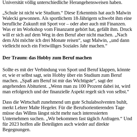
Universität völlig unterschiedliche Herangehensweisen haben.
„Schule ist nicht wie Studium.“ Diese Erkenntnis hat auch Malwin
Walecki gewonnen. Als sportlichem 18-Jährigem schwebt ihm eine
berufliche Zukunft mit Sport vor – oder aber auch mit Finanzen.
Was er im Workshop vom Finanzamt gehört hat, gefällt ihm. Druck
will er sich auf dem Weg in den Beruf aber nicht machen. „Nach
dem Abi möchte ich drei Monate reisen“, sagt Malwin, „und dann
vielleicht noch ein Freiwilliges Soziales Jahr machen.“
Der Traum: das Hobby zum Beruf machen
Sollte es mit der Verbindung von Sport und Beruf klappen, könnte
er, wie er selbst sagt, sein Hobby über ein Studium zum Beruf
machen. „Spaß am Beruf ist mir das Wichtigste“, sagt der
angehenden Abiturient. „Wenn man zu 100 Prozent dabei ist, wird
man erfolgreich und der finanzielle Aspekt regelt sich von selbst.“
Dass die Wirtschaft zunehmend um gute Schulabsolventen buhlt,
merkt Lehrer Malte Hegeler. Für die Berufsorientierenden Tage
müsse das Willms längst nicht mehr nach interessierten
Unternehmen suchen. „Wir bekommen fast täglich Anfragen.“ Und
für 2023 hoffen alle Beteiligten auch wieder auf direkte
Begegnungen.