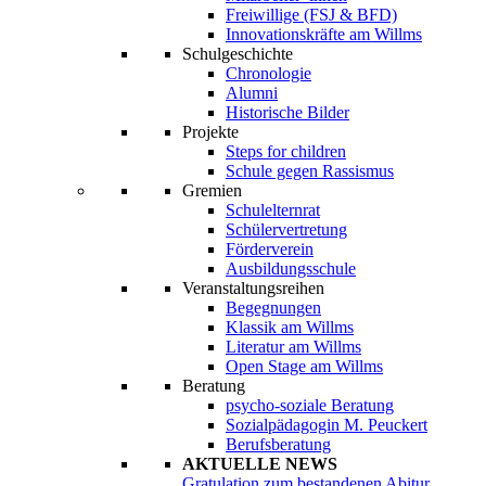
Freiwillige (FSJ & BFD)
Innovationskräfte am Willms
Schulgeschichte
Chronologie
Alumni
Historische Bilder
Projekte
Steps for children
Schule gegen Rassismus
Gremien
Schulelternrat
Schülervertretung
Förderverein
Ausbildungsschule
Veranstaltungsreihen
Begegnungen
Klassik am Willms
Literatur am Willms
Open Stage am Willms
Beratung
psycho-soziale Beratung
Sozialpädagogin M. Peuckert
Berufsberatung
AKTUELLE NEWS
Gratulation zum bestandenen Abitur