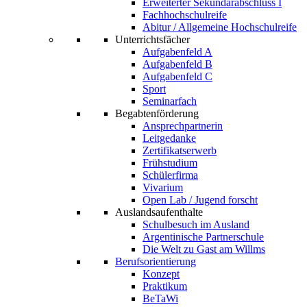
Erweiterter Sekundarabschluss I
Fachhochschulreife
Abitur / Allgemeine Hochschulreife
Unterrichtsfächer
Aufgabenfeld A
Aufgabenfeld B
Aufgabenfeld C
Sport
Seminarfach
Begabtenförderung
Ansprechpartnerin
Leitgedanke
Zertifikatserwerb
Frühstudium
Schülerfirma
Vivarium
Open Lab / Jugend forscht
Auslandsaufenthalte
Schulbesuch im Ausland
Argentinische Partnerschule
Die Welt zu Gast am Willms
Berufsorientierung
Konzept
Praktikum
BeTaWi