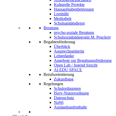
Kulturelle Projekte
Hausaufgabenbetreuung
Lernhilfe
Mediothek
Schulsanitätsdienst
Beratung
psycho-soziale Beratung
Schulsozialpädagogin M. Peuckert
Begabtenförderung
Überblick
Ansprechpartnerin
Leitgedanke
Angebote zur Begabungsförderung
Open Lab / Jugend forscht
AI EDU SPACE
Berufsorientierung
Zukunftstag
Regelungen
Schulordnungen
IServ-Nutzerordnung
Datenschutz
NaWi
Auslandsaufenthalte