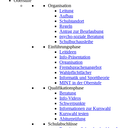
Oberstufe
Organisation
Leitung
Aufbau
Schulstandort
Regeln
Antrag zur Beurlaubung
psycho-soziale Beratung
Schulbuchausleihe
Einführungsphase
Leitideen
Info-Präsentation
Organisation
Fremdsprachenangebot
Wahlpflichtfächer
Informatik und Sporttheorie
MINT in der Oberstufe
Qualifikationsphase
Beratung
Info-Videos
Schwerpunkte
Informationen zur Kurswahl
Kurswahl testen
Abiturprüfung
Schulabschlüsse