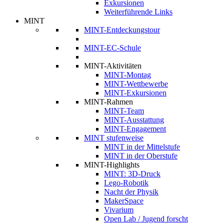
Exkursionen
Weiterführende Links
MINT
MINT-Entdeckungstour
MINT-EC-Schule
MINT-Aktivitäten
MINT-Montag
MINT-Wettbewerbe
MINT-Exkursionen
MINT-Rahmen
MINT-Team
MINT-Ausstattung
MINT-Engagement
MINT stufenweise
MINT in der Mittelstufe
MINT in der Oberstufe
MINT-Highlights
MINT: 3D-Druck
Lego-Robotik
Nacht der Physik
MakerSpace
Vivarium
Open Lab / Jugend forscht