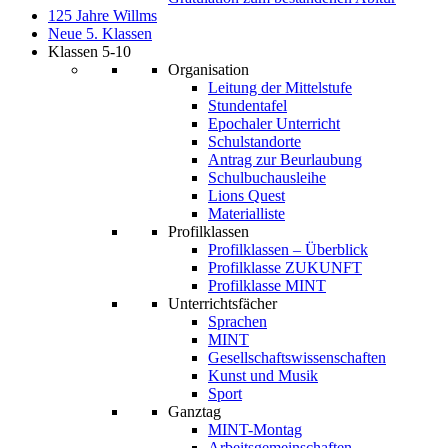
125 Jahre Willms
Neue 5. Klassen
Klassen 5-10
Organisation
Leitung der Mittelstufe
Stundentafel
Epochaler Unterricht
Schulstandorte
Antrag zur Beurlaubung
Schulbuchausleihe
Lions Quest
Materialliste
Profilklassen
Profilklassen – Überblick
Profilklasse ZUKUNFT
Profilklasse MINT
Unterrichtsfächer
Sprachen
MINT
Gesellschaftswissenschaften
Kunst und Musik
Sport
Ganztag
MINT-Montag
Arbeitsgemeinschaften