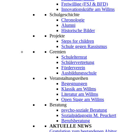
Freiwillige (FSJ & BFD)
Innovationskräfte am Willms
Schulgeschichte
Chronologie
Alumni
Historische Bilder
Projekte
Steps for children
Schule gegen Rassismus
Gremien
Schulelternrat
Schülervertretung
Förderverein
Ausbildungsschule
Veranstaltungsreihen
Begegnungen
Klassik am Willms
Literatur am Willms
Open Stage am Willms
Beratung
psycho-soziale Beratung
Sozialpädagogin M. Peuckert
Berufsberatung
AKTUELLE NEWS
Gratulation zum bestandenen Abitur