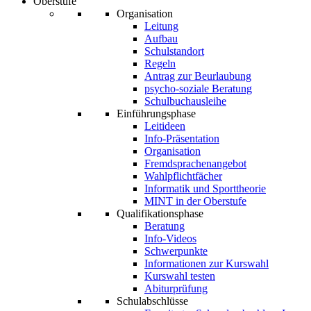
Oberstufe
Organisation
Leitung
Aufbau
Schulstandort
Regeln
Antrag zur Beurlaubung
psycho-soziale Beratung
Schulbuchausleihe
Einführungsphase
Leitideen
Info-Präsentation
Organisation
Fremdsprachenangebot
Wahlpflichtfächer
Informatik und Sporttheorie
MINT in der Oberstufe
Qualifikationsphase
Beratung
Info-Videos
Schwerpunkte
Informationen zur Kurswahl
Kurswahl testen
Abiturprüfung
Schulabschlüsse