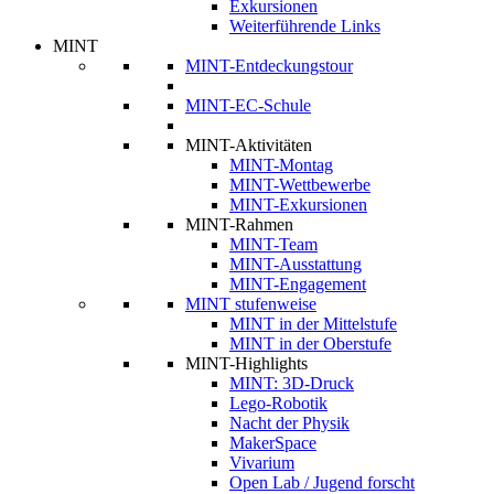
Exkursionen
Weiterführende Links
MINT
MINT-Entdeckungstour
MINT-EC-Schule
MINT-Aktivitäten
MINT-Montag
MINT-Wettbewerbe
MINT-Exkursionen
MINT-Rahmen
MINT-Team
MINT-Ausstattung
MINT-Engagement
MINT stufenweise
MINT in der Mittelstufe
MINT in der Oberstufe
MINT-Highlights
MINT: 3D-Druck
Lego-Robotik
Nacht der Physik
MakerSpace
Vivarium
Open Lab / Jugend forscht