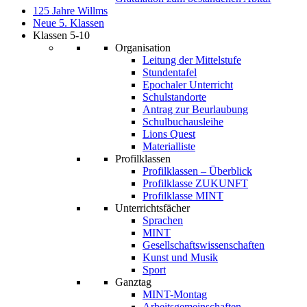
125 Jahre Willms
Neue 5. Klassen
Klassen 5-10
Organisation
Leitung der Mittelstufe
Stundentafel
Epochaler Unterricht
Schulstandorte
Antrag zur Beurlaubung
Schulbuchausleihe
Lions Quest
Materialliste
Profilklassen
Profilklassen – Überblick
Profilklasse ZUKUNFT
Profilklasse MINT
Unterrichtsfächer
Sprachen
MINT
Gesellschaftswissenschaften
Kunst und Musik
Sport
Ganztag
MINT-Montag
Arbeitsgemeinschaften