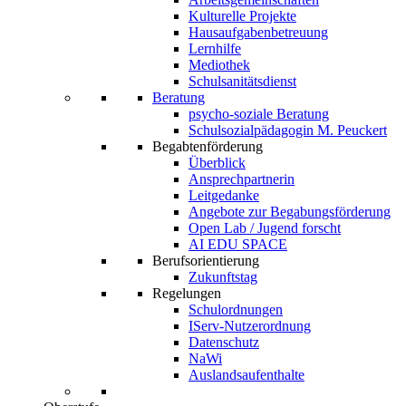
Kulturelle Projekte
Hausaufgabenbetreuung
Lernhilfe
Mediothek
Schulsanitätsdienst
Beratung
psycho-soziale Beratung
Schulsozialpädagogin M. Peuckert
Begabtenförderung
Überblick
Ansprechpartnerin
Leitgedanke
Angebote zur Begabungsförderung
Open Lab / Jugend forscht
AI EDU SPACE
Berufsorientierung
Zukunftstag
Regelungen
Schulordnungen
IServ-Nutzerordnung
Datenschutz
NaWi
Auslandsaufenthalte