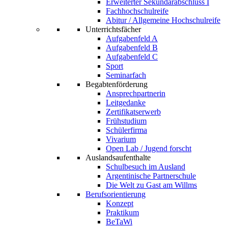
Erweiterter Sekundarabschluss I
Fachhochschulreife
Abitur / Allgemeine Hochschulreife
Unterrichtsfächer
Aufgabenfeld A
Aufgabenfeld B
Aufgabenfeld C
Sport
Seminarfach
Begabtenförderung
Ansprechpartnerin
Leitgedanke
Zertifikatserwerb
Frühstudium
Schülerfirma
Vivarium
Open Lab / Jugend forscht
Auslandsaufenthalte
Schulbesuch im Ausland
Argentinische Partnerschule
Die Welt zu Gast am Willms
Berufsorientierung
Konzept
Praktikum
BeTaWi