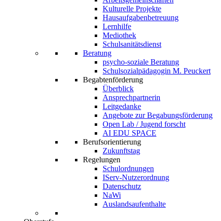
Kulturelle Projekte
Hausaufgabenbetreuung
Lernhilfe
Mediothek
Schulsanitätsdienst
Beratung
psycho-soziale Beratung
Schulsozialpädagogin M. Peuckert
Begabtenförderung
Überblick
Ansprechpartnerin
Leitgedanke
Angebote zur Begabungsförderung
Open Lab / Jugend forscht
AI EDU SPACE
Berufsorientierung
Zukunftstag
Regelungen
Schulordnungen
IServ-Nutzerordnung
Datenschutz
NaWi
Auslandsaufenthalte