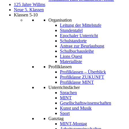
125 Jahre Willms
Neue 5. Klassen
Klassen 5-10
Organisation
Leitung der Mittelstufe
Stundentafel
Epochaler Unterricht
Schulstandorte
Antrag zur Beurlaubung
Schulbuchausleihe
Lions Quest
Materialliste
Profilklassen
Profilklassen – Überblick
Profilklasse ZUKUNFT
Profilklasse MINT
Unterrichtsfächer
Sprachen
MINT
Gesellschaftswissenschaften
Kunst und Musik
Sport
Ganztag
MINT-Montag
Arbeitsgemeinschaften