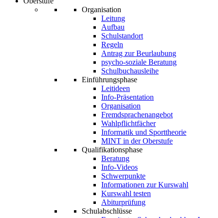
Oberstufe
Organisation
Leitung
Aufbau
Schulstandort
Regeln
Antrag zur Beurlaubung
psycho-soziale Beratung
Schulbuchausleihe
Einführungsphase
Leitideen
Info-Präsentation
Organisation
Fremdsprachenangebot
Wahlpflichtfächer
Informatik und Sporttheorie
MINT in der Oberstufe
Qualifikationsphase
Beratung
Info-Videos
Schwerpunkte
Informationen zur Kurswahl
Kurswahl testen
Abiturprüfung
Schulabschlüsse