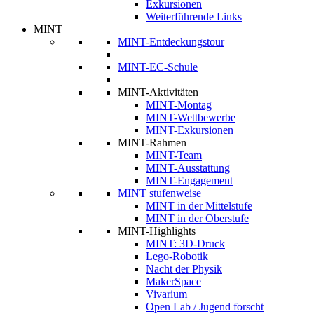
Exkursionen
Weiterführende Links
MINT
MINT-Entdeckungstour
MINT-EC-Schule
MINT-Aktivitäten
MINT-Montag
MINT-Wettbewerbe
MINT-Exkursionen
MINT-Rahmen
MINT-Team
MINT-Ausstattung
MINT-Engagement
MINT stufenweise
MINT in der Mittelstufe
MINT in der Oberstufe
MINT-Highlights
MINT: 3D-Druck
Lego-Robotik
Nacht der Physik
MakerSpace
Vivarium
Open Lab / Jugend forscht