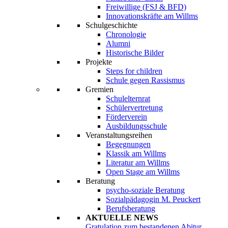
Freiwillige (FSJ & BFD)
Innovationskräfte am Willms
Schulgeschichte
Chronologie
Alumni
Historische Bilder
Projekte
Steps for children
Schule gegen Rassismus
Gremien
Schulelternrat
Schülervertretung
Förderverein
Ausbildungsschule
Veranstaltungsreihen
Begegnungen
Klassik am Willms
Literatur am Willms
Open Stage am Willms
Beratung
psycho-soziale Beratung
Sozialpädagogin M. Peuckert
Berufsberatung
AKTUELLE NEWS
Gratulation zum bestandenen Abitur