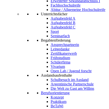
Erweiterter Sekundarabschluss I
Fachhochschulreife
Abitur / Allgemeine Hochschulreife
Unterrichtsfächer
Aufgabenfeld A
Aufgabenfeld B
Aufgabenfeld C
Sport
Seminarfach
Begabtenförderung
Ansprechpartnerin
Leitgedanke
Zertifikatserwerb
Frühstudium
Schülerfirma
Vivarium
Open Lab / Jugend forscht
Auslandsaufenthalte
Schulbesuch im Ausland
Argentinische Partnerschule
Die Welt zu Gast am Willms
Berufsorientierung
Konzept
Praktikum
BeTaWi