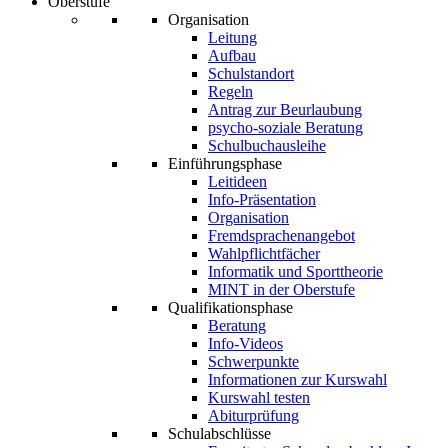
Oberstufe
Organisation
Leitung
Aufbau
Schulstandort
Regeln
Antrag zur Beurlaubung
psycho-soziale Beratung
Schulbuchausleihe
Einführungsphase
Leitideen
Info-Präsentation
Organisation
Fremdsprachenangebot
Wahlpflichtfächer
Informatik und Sporttheorie
MINT in der Oberstufe
Qualifikationsphase
Beratung
Info-Videos
Schwerpunkte
Informationen zur Kurswahl
Kurswahl testen
Abiturprüfung
Schulabschlüsse