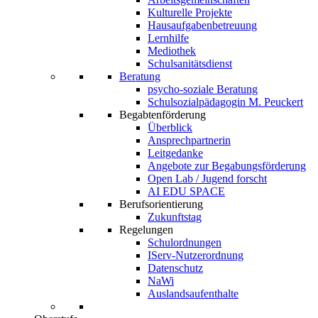
Kulturelle Projekte
Hausaufgabenbetreuung
Lernhilfe
Mediothek
Schulsanitätsdienst
Beratung
psycho-soziale Beratung
Schulsozialpädagogin M. Peuckert
Begabtenförderung
Überblick
Ansprechpartnerin
Leitgedanke
Angebote zur Begabungsförderung
Open Lab / Jugend forscht
AI EDU SPACE
Berufsorientierung
Zukunftstag
Regelungen
Schulordnungen
IServ-Nutzerordnung
Datenschutz
NaWi
Auslandsaufenthalte