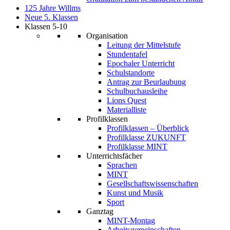
125 Jahre Willms
Neue 5. Klassen
Klassen 5-10
Organisation
Leitung der Mittelstufe
Stundentafel
Epochaler Unterricht
Schulstandorte
Antrag zur Beurlaubung
Schulbuchausleihe
Lions Quest
Materialliste
Profilklassen
Profilklassen – Überblick
Profilklasse ZUKUNFT
Profilklasse MINT
Unterrichtsfächer
Sprachen
MINT
Gesellschaftswissenschaften
Kunst und Musik
Sport
Ganztag
MINT-Montag
Arbeitsgemeinschaften