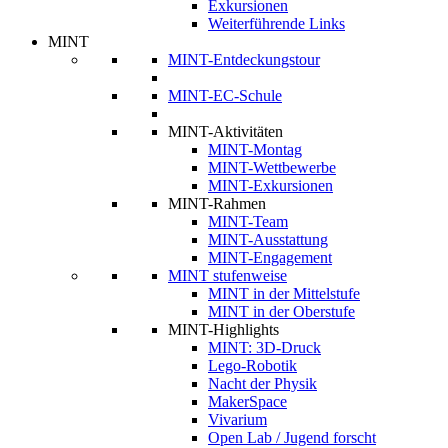
Exkursionen
Weiterführende Links
MINT
MINT-Entdeckungstour
MINT-EC-Schule
MINT-Aktivitäten
MINT-Montag
MINT-Wettbewerbe
MINT-Exkursionen
MINT-Rahmen
MINT-Team
MINT-Ausstattung
MINT-Engagement
MINT stufenweise
MINT in der Mittelstufe
MINT in der Oberstufe
MINT-Highlights
MINT: 3D-Druck
Lego-Robotik
Nacht der Physik
MakerSpace
Vivarium
Open Lab / Jugend forscht