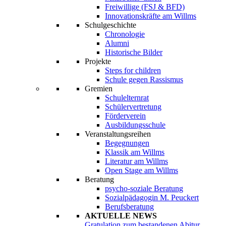
Freiwillige (FSJ & BFD)
Innovationskräfte am Willms
Schulgeschichte
Chronologie
Alumni
Historische Bilder
Projekte
Steps for children
Schule gegen Rassismus
Gremien
Schulelternrat
Schülervertretung
Förderverein
Ausbildungsschule
Veranstaltungsreihen
Begegnungen
Klassik am Willms
Literatur am Willms
Open Stage am Willms
Beratung
psycho-soziale Beratung
Sozialpädagogin M. Peuckert
Berufsberatung
AKTUELLE NEWS
Gratulation zum bestandenen Abitur