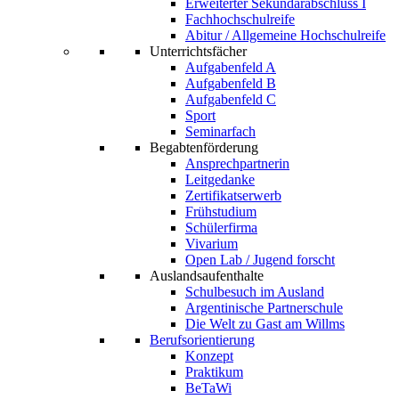
Erweiterter Sekundarabschluss I
Fachhochschulreife
Abitur / Allgemeine Hochschulreife
Unterrichtsfächer
Aufgabenfeld A
Aufgabenfeld B
Aufgabenfeld C
Sport
Seminarfach
Begabtenförderung
Ansprechpartnerin
Leitgedanke
Zertifikatserwerb
Frühstudium
Schülerfirma
Vivarium
Open Lab / Jugend forscht
Auslandsaufenthalte
Schulbesuch im Ausland
Argentinische Partnerschule
Die Welt zu Gast am Willms
Berufsorientierung
Konzept
Praktikum
BeTaWi