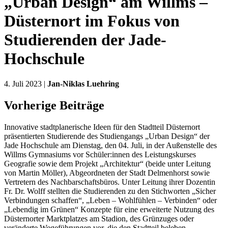
„Urban Design“ am Willms –
Düsternort im Fokus von
Studierenden der Jade-
Hochschule
4. Juli 2023 |
Jan-Niklas Luehring
Vorherige Beiträge
Innovative stadtplanerische Ideen für den Stadtteil Düsternort
präsentierten Studierende des Studiengangs „Urban Design“ der
Jade Hochschule am Dienstag, den 04. Juli, in der Außenstelle des
Willms Gymnasiums vor Schüler:innen des Leistungskurses
Geografie sowie dem Projekt „Architektur“ (beide unter Leitung
von Martin Möller), Abgeordneten der Stadt Delmenhorst sowie
Vertretern des Nachbarschaftsbüros. Unter Leitung ihrer Dozentin
Fr. Dr. Wolff stellten die Studierenden zu den Stichworten „Sicher
Verbindungen schaffen“, „Leben – Wohlfühlen – Verbinden“ oder
„Lebendig im Grünen“ Konzepte für eine erweiterte Nutzung des
Düsternorter Marktplatzes am Stadion, des Grünzuges oder
veränderte Wegeführungen vor, die den Stadtteil beleben,