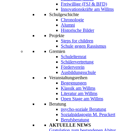
Freiwillige (FSJ & BFD)
Innovationskräfte am Willms
Schulgeschichte
Chronologie
Alumni
Historische Bilder
Projekte
Steps for children
Schule gegen Rassismus
Gremien
Schulelternrat
Schülervertretung
Förderverein
Ausbildungsschule
Veranstaltungsreihen
Begegnungen
Klassik am Willms
Literatur am Willms
Open Stage am Willms
Beratung
psycho-soziale Beratung
Sozialpädagogin M. Peuckert
Berufsberatung
AKTUELLE NEWS
Gratulation zum bestandenen Abitur