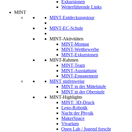
Exkursionen
Weiterführende Links
MINT
MINT-Entdeckungstour
MINT-EC-Schule
MINT-Aktivitäten
MINT-Montag
MINT-Wettbewerbe
MINT-Exkursionen
MINT-Rahmen
MINT-Team
MINT-Ausstattung
MINT-Engagement
MINT stufenweise
MINT in der Mittelstufe
MINT in der Oberstufe
MINT-Highlights
MINT: 3D-Druck
Lego-Robotik
Nacht der Physik
MakerSpace
Vivarium
Open Lab / Jugend forscht