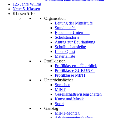
125 Jahre Willms
Neue 5. Klassen
Klassen 5-10
Organisation
Leitung der Mittelstufe
Stundentafel
Epochaler Unterricht
Schulstandorte
Antrag zur Beurlaubung
Schulbuchausleihe
Lions Quest
Materialliste
Profilklassen
Profilklassen – Überblick
Profilklasse ZUKUNFT
Profilklasse MINT
Unterrichtsfächer
Sprachen
MINT
Gesellschaftswissenschaften
Kunst und Musik
Sport
Ganztag
MINT-Montag
Arbeitsgemeinschaften