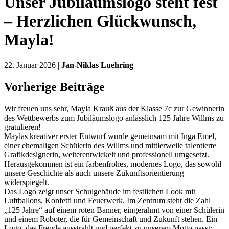
Unser Jubiläumslogo steht fest
– Herzlichen Glückwunsch,
Mayla!
22. Januar 2026 |
Jan-Niklas Luehring
Vorherige Beiträge
Wir freuen uns sehr, Mayla Krauß aus der Klasse 7c zur Gewinnerin
des Wettbewerbs zum Jubiläumslogo anlässlich 125 Jahre Willms zu
gratulieren!
Maylas kreativer erster Entwurf wurde gemeinsam mit Inga Emel,
einer ehemaligen Schülerin des Willms und mittlerweile talentierte
Grafikdesignerin, weiterentwickelt und professionell umgesetzt.
Herausgekommen ist ein farbenfrohes, modernes Logo, das sowohl
unsere Geschichte als auch unsere Zukunftsorientierung
widerspiegelt.
Das Logo zeigt unser Schulgebäude im festlichen Look mit
Luftballons, Konfetti und Feuerwerk. Im Zentrum steht die Zahl
„125 Jahre“ auf einem roten Banner, eingerahmt von einer Schülerin
und einem Roboter, die für Gemeinschaft und Zukunft stehen. Ein
Logo, das Freude ausstrahlt und perfekt zu unserem Motto passt: