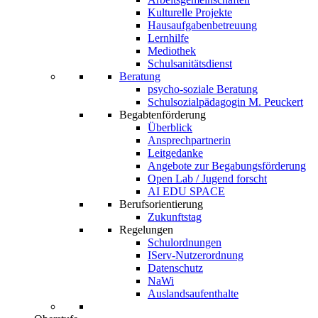
Kulturelle Projekte
Hausaufgabenbetreuung
Lernhilfe
Mediothek
Schulsanitätsdienst
Beratung
psycho-soziale Beratung
Schulsozialpädagogin M. Peuckert
Begabtenförderung
Überblick
Ansprechpartnerin
Leitgedanke
Angebote zur Begabungsförderung
Open Lab / Jugend forscht
AI EDU SPACE
Berufsorientierung
Zukunftstag
Regelungen
Schulordnungen
IServ-Nutzerordnung
Datenschutz
NaWi
Auslandsaufenthalte