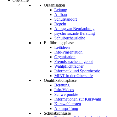
Oberstufe
Organisation
Leitung
Aufbau
Schulstandort
Regeln
Antrag zur Beurlaubung
psycho-soziale Beratung
Schulbuchausleihe
Einführungsphase
Leitideen
Info-Präsentation
Organisation
Fremdsprachenangebot
Wahlpflichtfächer
Informatik und Sporttheorie
MINT in der Oberstufe
Qualifikationsphase
Beratung
Info-Videos
Schwerpunkte
Informationen zur Kurswahl
Kurswahl testen
Abiturprüfung
Schulabschlüsse