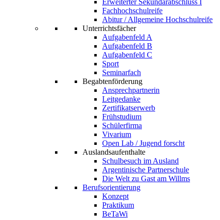
Erweiterter Sekundarabschluss I
Fachhochschulreife
Abitur / Allgemeine Hochschulreife
Unterrichtsfächer
Aufgabenfeld A
Aufgabenfeld B
Aufgabenfeld C
Sport
Seminarfach
Begabtenförderung
Ansprechpartnerin
Leitgedanke
Zertifikatserwerb
Frühstudium
Schülerfirma
Vivarium
Open Lab / Jugend forscht
Auslandsaufenthalte
Schulbesuch im Ausland
Argentinische Partnerschule
Die Welt zu Gast am Willms
Berufsorientierung
Konzept
Praktikum
BeTaWi