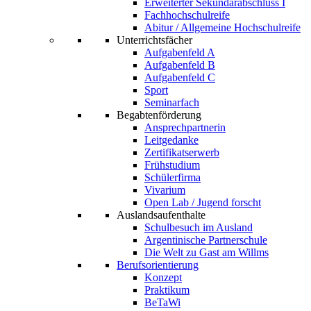
Erweiterter Sekundarabschluss I
Fachhochschulreife
Abitur / Allgemeine Hochschulreife
Unterrichtsfächer
Aufgabenfeld A
Aufgabenfeld B
Aufgabenfeld C
Sport
Seminarfach
Begabtenförderung
Ansprechpartnerin
Leitgedanke
Zertifikatserwerb
Frühstudium
Schülerfirma
Vivarium
Open Lab / Jugend forscht
Auslandsaufenthalte
Schulbesuch im Ausland
Argentinische Partnerschule
Die Welt zu Gast am Willms
Berufsorientierung
Konzept
Praktikum
BeTaWi