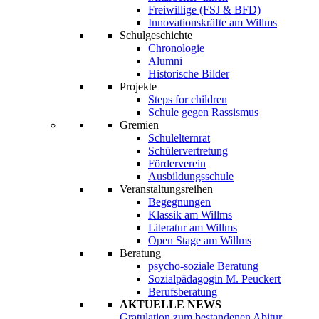
Freiwillige (FSJ & BFD)
Innovationskräfte am Willms
Schulgeschichte
Chronologie
Alumni
Historische Bilder
Projekte
Steps for children
Schule gegen Rassismus
Gremien
Schulelternrat
Schülervertretung
Förderverein
Ausbildungsschule
Veranstaltungsreihen
Begegnungen
Klassik am Willms
Literatur am Willms
Open Stage am Willms
Beratung
psycho-soziale Beratung
Sozialpädagogin M. Peuckert
Berufsberatung
AKTUELLE NEWS
Gratulation zum bestandenen Abitur