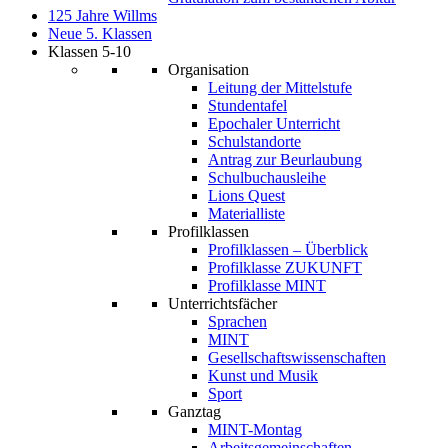
125 Jahre Willms
Neue 5. Klassen
Klassen 5-10
Organisation
Leitung der Mittelstufe
Stundentafel
Epochaler Unterricht
Schulstandorte
Antrag zur Beurlaubung
Schulbuchausleihe
Lions Quest
Materialliste
Profilklassen
Profilklassen – Überblick
Profilklasse ZUKUNFT
Profilklasse MINT
Unterrichtsfächer
Sprachen
MINT
Gesellschaftswissenschaften
Kunst und Musik
Sport
Ganztag
MINT-Montag
Arbeitsgemeinschaften