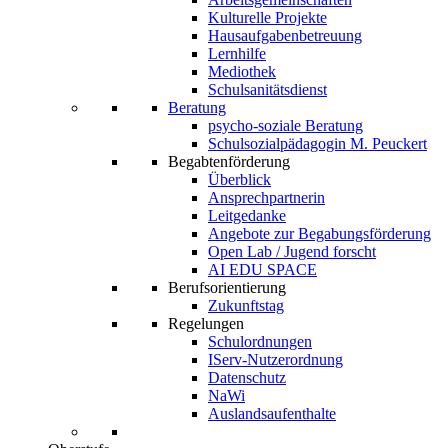
Kulturelle Projekte
Hausaufgabenbetreuung
Lernhilfe
Mediothek
Schulsanitätsdienst
Beratung
psycho-soziale Beratung
Schulsozialpädagogin M. Peuckert
Begabtenförderung
Überblick
Ansprechpartnerin
Leitgedanke
Angebote zur Begabungsförderung
Open Lab / Jugend forscht
AI EDU SPACE
Berufsorientierung
Zukunftstag
Regelungen
Schulordnungen
IServ-Nutzerordnung
Datenschutz
NaWi
Auslandsaufenthalte