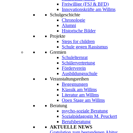
Freiwillige (FSJ & BFD)
Innovationskräfte am Willms
Schulgeschichte
Chronologie
Alumni
Historische Bilder
Projekte
Steps for children
Schule gegen Rassismus
Gremien
Schulelternrat
Schülervertretung
Förderverein
Ausbildungsschule
Veranstaltungsreihen
Begegnungen
Klassik am Willms
Literatur am Willms
Open Stage am Willms
Beratung
psycho-soziale Beratung
Sozialpädagogin M. Peuckert
Berufsberatung
AKTUELLE NEWS
Gratulation zum bestandenen Abitur