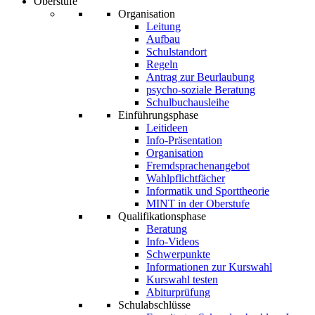
Oberstufe
Organisation
Leitung
Aufbau
Schulstandort
Regeln
Antrag zur Beurlaubung
psycho-soziale Beratung
Schulbuchausleihe
Einführungsphase
Leitideen
Info-Präsentation
Organisation
Fremdsprachenangebot
Wahlpflichtfächer
Informatik und Sporttheorie
MINT in der Oberstufe
Qualifikationsphase
Beratung
Info-Videos
Schwerpunkte
Informationen zur Kurswahl
Kurswahl testen
Abiturprüfung
Schulabschlüsse