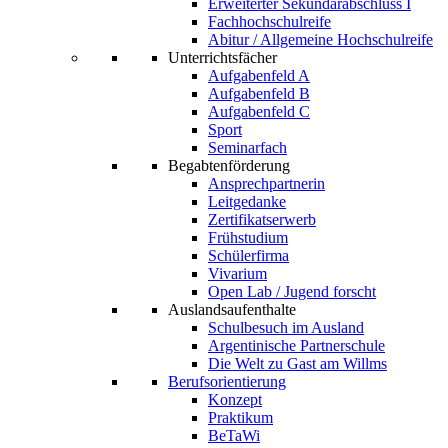
Erweiterter Sekundarabschluss I
Fachhochschulreife
Abitur / Allgemeine Hochschulreife
Unterrichtsfächer
Aufgabenfeld A
Aufgabenfeld B
Aufgabenfeld C
Sport
Seminarfach
Begabtenförderung
Ansprechpartnerin
Leitgedanke
Zertifikatserwerb
Frühstudium
Schülerfirma
Vivarium
Open Lab / Jugend forscht
Auslandsaufenthalte
Schulbesuch im Ausland
Argentinische Partnerschule
Die Welt zu Gast am Willms
Berufsorientierung
Konzept
Praktikum
BeTaWi