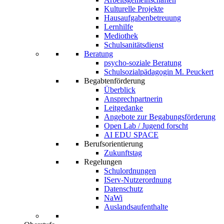
Kulturelle Projekte
Hausaufgabenbetreuung
Lernhilfe
Mediothek
Schulsanitätsdienst
Beratung
psycho-soziale Beratung
Schulsozialpädagogin M. Peuckert
Begabtenförderung
Überblick
Ansprechpartnerin
Leitgedanke
Angebote zur Begabungsförderung
Open Lab / Jugend forscht
AI EDU SPACE
Berufsorientierung
Zukunftstag
Regelungen
Schulordnungen
IServ-Nutzerordnung
Datenschutz
NaWi
Auslandsaufenthalte