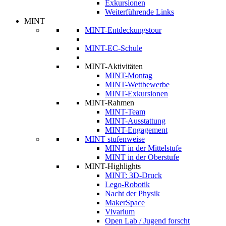
Exkursionen
Weiterführende Links
MINT
MINT-Entdeckungstour
MINT-EC-Schule
MINT-Aktivitäten
MINT-Montag
MINT-Wettbewerbe
MINT-Exkursionen
MINT-Rahmen
MINT-Team
MINT-Ausstattung
MINT-Engagement
MINT stufenweise
MINT in der Mittelstufe
MINT in der Oberstufe
MINT-Highlights
MINT: 3D-Druck
Lego-Robotik
Nacht der Physik
MakerSpace
Vivarium
Open Lab / Jugend forscht