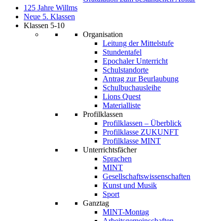
125 Jahre Willms
Neue 5. Klassen
Klassen 5-10
Organisation
Leitung der Mittelstufe
Stundentafel
Epochaler Unterricht
Schulstandorte
Antrag zur Beurlaubung
Schulbuchausleihe
Lions Quest
Materialliste
Profilklassen
Profilklassen – Überblick
Profilklasse ZUKUNFT
Profilklasse MINT
Unterrichtsfächer
Sprachen
MINT
Gesellschaftswissenschaften
Kunst und Musik
Sport
Ganztag
MINT-Montag
Arbeitsgemeinschaften