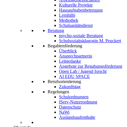
Kulturelle Projekte
Hausaufgabenbetreuung
Lernhilfe
Mediothek
Schulsanitätsdienst
Beratung
psycho-soziale Beratung
Schulsozialpädagogin M. Peuckert
Begabtenförderung
Überblick
Ansprechpartnerin
Leitgedanke
Angebote zur Begabungsförderung
Open Lab / Jugend forscht
AI EDU SPACE
Berufsorientierung
Zukunftstag
Regelungen
Schulordnungen
IServ-Nutzerordnung
Datenschutz
NaWi
Auslandsaufenthalte