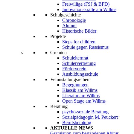
Freiwillige (FSJ & BFD)
Innovationskräfte am Willms
Schulgeschichte
Chronologie
Alumni
Historische Bilder
Projekte
Steps for children
Schule gegen Rassismus
Gremien
Schulelternrat
Schülervertretung
Förderverein
Ausbildungsschule
Veranstaltungsreihen
Begegnungen
Klassik am Willms
Literatur am Willms
Open Stage am Willms
Beratung
psycho-soziale Beratung
Sozialpädagogin M. Peuckert
Berufsberatung
AKTUELLE NEWS
Gratulation zum bestandenen Abitur