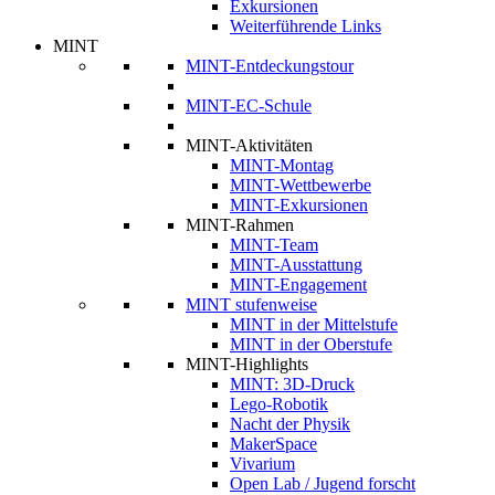
Exkursionen
Weiterführende Links
MINT
MINT-Entdeckungstour
MINT-EC-Schule
MINT-Aktivitäten
MINT-Montag
MINT-Wettbewerbe
MINT-Exkursionen
MINT-Rahmen
MINT-Team
MINT-Ausstattung
MINT-Engagement
MINT stufenweise
MINT in der Mittelstufe
MINT in der Oberstufe
MINT-Highlights
MINT: 3D-Druck
Lego-Robotik
Nacht der Physik
MakerSpace
Vivarium
Open Lab / Jugend forscht