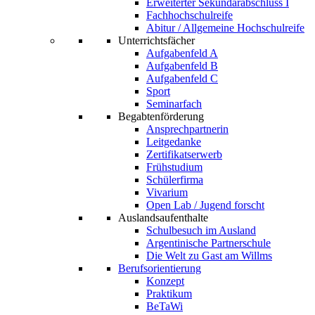
Erweiterter Sekundarabschluss I
Fachhochschulreife
Abitur / Allgemeine Hochschulreife
Unterrichtsfächer
Aufgabenfeld A
Aufgabenfeld B
Aufgabenfeld C
Sport
Seminarfach
Begabtenförderung
Ansprechpartnerin
Leitgedanke
Zertifikatserwerb
Frühstudium
Schülerfirma
Vivarium
Open Lab / Jugend forscht
Auslandsaufenthalte
Schulbesuch im Ausland
Argentinische Partnerschule
Die Welt zu Gast am Willms
Berufsorientierung
Konzept
Praktikum
BeTaWi