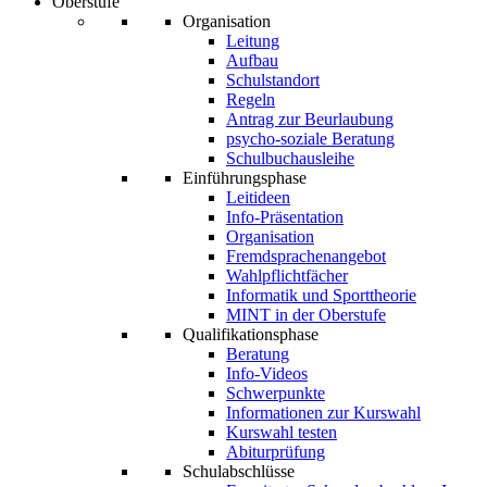
Oberstufe
Organisation
Leitung
Aufbau
Schulstandort
Regeln
Antrag zur Beurlaubung
psycho-soziale Beratung
Schulbuchausleihe
Einführungsphase
Leitideen
Info-Präsentation
Organisation
Fremdsprachenangebot
Wahlpflichtfächer
Informatik und Sporttheorie
MINT in der Oberstufe
Qualifikationsphase
Beratung
Info-Videos
Schwerpunkte
Informationen zur Kurswahl
Kurswahl testen
Abiturprüfung
Schulabschlüsse