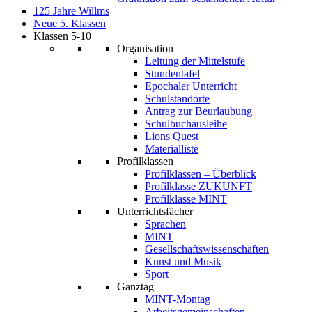
125 Jahre Willms
Neue 5. Klassen
Klassen 5-10
Organisation
Leitung der Mittelstufe
Stundentafel
Epochaler Unterricht
Schulstandorte
Antrag zur Beurlaubung
Schulbuchausleihe
Lions Quest
Materialliste
Profilklassen
Profilklassen – Überblick
Profilklasse ZUKUNFT
Profilklasse MINT
Unterrichtsfächer
Sprachen
MINT
Gesellschaftswissenschaften
Kunst und Musik
Sport
Ganztag
MINT-Montag
Arbeitsgemeinschaften