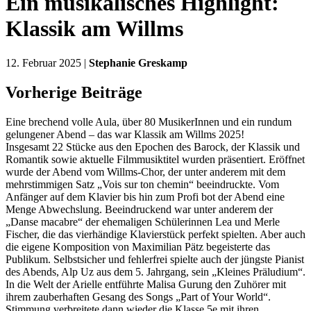
Ein musikalisches Highlight:
Klassik am Willms
12. Februar 2025 |
Stephanie Greskamp
Vorherige Beiträge
Eine brechend volle Aula, über 80 MusikerInnen und ein rundum
gelungener Abend – das war Klassik am Willms 2025!
Insgesamt 22 Stücke aus den Epochen des Barock, der Klassik und
Romantik sowie aktuelle Filmmusiktitel wurden präsentiert. Eröffnet
wurde der Abend vom Willms-Chor, der unter anderem mit dem
mehrstimmigen Satz „Vois sur ton chemin“ beeindruckte. Vom
Anfänger auf dem Klavier bis hin zum Profi bot der Abend eine
Menge Abwechslung. Beeindruckend war unter anderem der
„Danse macabre“ der ehemaligen Schülerinnen Lea und Merle
Fischer, die das vierhändige Klavierstück perfekt spielten. Aber auch
die eigene Komposition von Maximilian Pätz begeisterte das
Publikum. Selbstsicher und fehlerfrei spielte auch der jüngste Pianist
des Abends, Alp Uz aus dem 5. Jahrgang, sein „Kleines Präludium“.
In die Welt der Arielle entführte Malisa Gurung den Zuhörer mit
ihrem zauberhaften Gesang des Songs „Part of Your World“.
Stimmung verbreitete dann wieder die Klasse 5e mit ihren