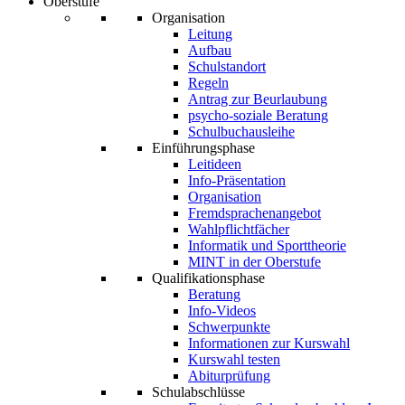
Oberstufe
Organisation
Leitung
Aufbau
Schulstandort
Regeln
Antrag zur Beurlaubung
psycho-soziale Beratung
Schulbuchausleihe
Einführungsphase
Leitideen
Info-Präsentation
Organisation
Fremdsprachenangebot
Wahlpflichtfächer
Informatik und Sporttheorie
MINT in der Oberstufe
Qualifikationsphase
Beratung
Info-Videos
Schwerpunkte
Informationen zur Kurswahl
Kurswahl testen
Abiturprüfung
Schulabschlüsse