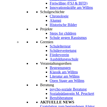
Freiwillige (FSJ & BFD)
Innovationskräfte am Willms
Schulgeschichte
Chronologie
Alumni
Historische Bilder
Projekte
Steps for children
Schule gegen Rassismus
Gremien
Schulelternrat
Schülervertretung
Förderverein
Ausbildungsschule
Veranstaltungsreihen
Begegnungen
Klassik am Willms
Literatur am Willms
Open Stage am Willms
Beratung
psycho-soziale Beratung
Sozialpädagogin M. Peuckert
Berufsberatung
AKTUELLE NEWS
Gratulation zum bestandenen Abitur