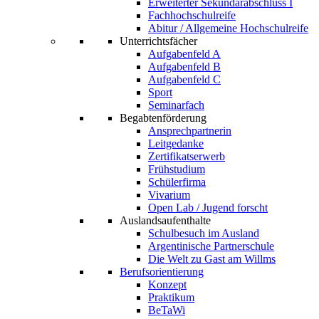
Erweiterter Sekundarabschluss I
Fachhochschulreife
Abitur / Allgemeine Hochschulreife
Unterrichtsfächer
Aufgabenfeld A
Aufgabenfeld B
Aufgabenfeld C
Sport
Seminarfach
Begabtenförderung
Ansprechpartnerin
Leitgedanke
Zertifikatserwerb
Frühstudium
Schülerfirma
Vivarium
Open Lab / Jugend forscht
Auslandsaufenthalte
Schulbesuch im Ausland
Argentinische Partnerschule
Die Welt zu Gast am Willms
Berufsorientierung
Konzept
Praktikum
BeTaWi