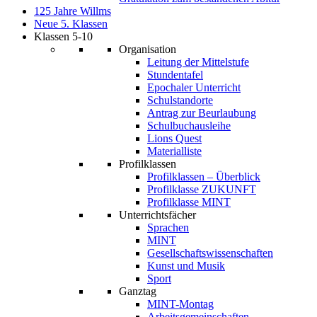
125 Jahre Willms
Neue 5. Klassen
Klassen 5-10
Organisation
Leitung der Mittelstufe
Stundentafel
Epochaler Unterricht
Schulstandorte
Antrag zur Beurlaubung
Schulbuchausleihe
Lions Quest
Materialliste
Profilklassen
Profilklassen – Überblick
Profilklasse ZUKUNFT
Profilklasse MINT
Unterrichtsfächer
Sprachen
MINT
Gesellschaftswissenschaften
Kunst und Musik
Sport
Ganztag
MINT-Montag
Arbeitsgemeinschaften