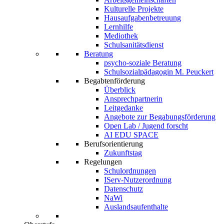
Kulturelle Projekte
Hausaufgabenbetreuung
Lernhilfe
Mediothek
Schulsanitätsdienst
Beratung
psycho-soziale Beratung
Schulsozialpädagogin M. Peuckert
Begabtenförderung
Überblick
Ansprechpartnerin
Leitgedanke
Angebote zur Begabungsförderung
Open Lab / Jugend forscht
AI EDU SPACE
Berufsorientierung
Zukunftstag
Regelungen
Schulordnungen
IServ-Nutzerordnung
Datenschutz
NaWi
Auslandsaufenthalte