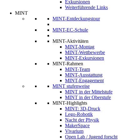
Exkursionen
Weiterführende Links
MINT
MINT-Entdeckungstour
MINT-EC-Schule
MINT-Aktivitäten
MINT-Montag
MINT-Wettbewerbe
MINT-Exkursionen
MINT-Rahmen
MINT-Team
MINT-Ausstattung
MINT-Engagement
MINT stufenweise
MINT in der Mittelstufe
MINT in der Oberstufe
MINT-Highlights
MINT: 3D-Druck
Lego-Robotik
Nacht der Physik
MakerSpace
Vivarium
Open Lab / Jugend forscht