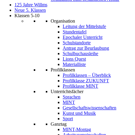
125 Jahre Willms
Neue 5. Klassen
Klassen 5-10
Organisation
Leitung der Mittelstufe
Stundentafel
Epochaler Unterricht
Schulstandorte
Antrag zur Beurlaubung
Schulbuchausleihe
Lions Quest
Materialliste
Profilklassen
Profilklassen – Überblick
Profilklasse ZUKUNFT
Profilklasse MINT
Unterrichtsfächer
Sprachen
MINT
Gesellschaftswissenschaften
Kunst und Musik
Sport
Ganztag
MINT-Montag
Arbeitsgemeinschaften