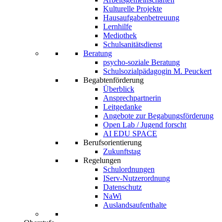
Kulturelle Projekte
Hausaufgabenbetreuung
Lernhilfe
Mediothek
Schulsanitätsdienst
Beratung
psycho-soziale Beratung
Schulsozialpädagogin M. Peuckert
Begabtenförderung
Überblick
Ansprechpartnerin
Leitgedanke
Angebote zur Begabungsförderung
Open Lab / Jugend forscht
AI EDU SPACE
Berufsorientierung
Zukunftstag
Regelungen
Schulordnungen
IServ-Nutzerordnung
Datenschutz
NaWi
Auslandsaufenthalte