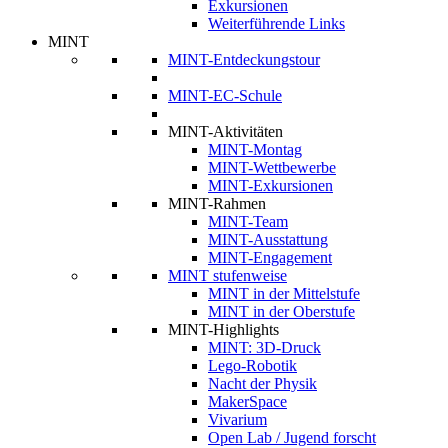
Exkursionen
Weiterführende Links
MINT
MINT-Entdeckungstour
MINT-EC-Schule
MINT-Aktivitäten
MINT-Montag
MINT-Wettbewerbe
MINT-Exkursionen
MINT-Rahmen
MINT-Team
MINT-Ausstattung
MINT-Engagement
MINT stufenweise
MINT in der Mittelstufe
MINT in der Oberstufe
MINT-Highlights
MINT: 3D-Druck
Lego-Robotik
Nacht der Physik
MakerSpace
Vivarium
Open Lab / Jugend forscht