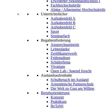
Erweiterter Sekundarabschluss I
Fachhochschulreife
Abitur / Allgemeine Hochschulreife
Unterrichtsfächer
Aufgabenfeld A
Aufgabenfeld B
Aufgabenfeld C
Sport
Seminarfach
Begabtenförderung
Ansprechpartnerin
Leitgedanke
Zertifikatserwerb
Frühstudium
Schülerfirma
Vivarium
Open Lab / Jugend forscht
Auslandsaufenthalte
Schulbesuch im Ausland
Argentinische Partnerschule
Die Welt zu Gast am Willms
Berufsorientierung
Konzept
Praktikum
BeTaWi