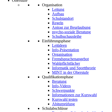
Oberstufe
Organisation
Leitung
Aufbau
Schulstandort
Regeln
Antrag zur Beurlaubung
psycho-soziale Beratung
Schulbuchausleihe
Einführungsphase
Leitideen
Info-Präsentation
Organisation
Fremdsprachenangebot
Wahlpflichtfächer
Informatik und Sporttheorie
MINT in der Oberstufe
Qualifikationsphase
Beratung
Info-Videos
Schwerpunkte
Informationen zur Kurswahl
Kurswahl testen
Abiturprüfung
Schulabschlüsse