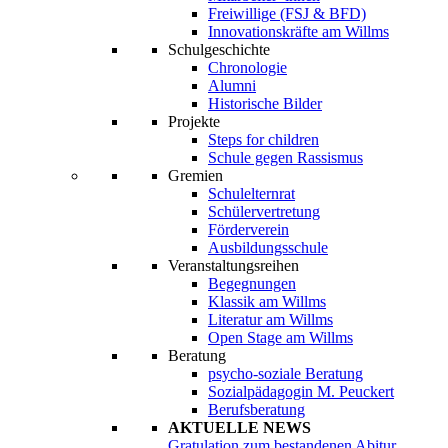
Freiwillige (FSJ & BFD)
Innovationskräfte am Willms
Schulgeschichte
Chronologie
Alumni
Historische Bilder
Projekte
Steps for children
Schule gegen Rassismus
Gremien
Schulelternrat
Schülervertretung
Förderverein
Ausbildungsschule
Veranstaltungsreihen
Begegnungen
Klassik am Willms
Literatur am Willms
Open Stage am Willms
Beratung
psycho-soziale Beratung
Sozialpädagogin M. Peuckert
Berufsberatung
AKTUELLE NEWS
Gratulation zum bestandenen Abitur