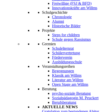
Freiwillige (FSJ & BFD)
Innovationskräfte am Willms
Schulgeschichte
Chronologie
Alumni
Historische Bilder
Projekte
Steps for children
Schule gegen Rassismus
Gremien
Schulelternrat
Schülervertretung
Förderverein
Ausbildungsschule
Veranstaltungsreihen
Begegnungen
Klassik am Willms
Literatur am Willms
Open Stage am Willms
Beratung
psycho-soziale Beratung
Sozialpädagogin M. Peuckert
Berufsberatung
AKTUELLE NEWS
Gratulation zum bestandenen Abitur