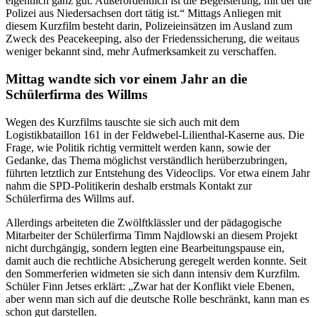
eigentlich ganz gut. Außerordentlich ist die Begeisterung, mit der die
Polizei aus Niedersachsen dort tätig ist.“ Mittags Anliegen mit
diesem Kurzfilm besteht darin, Polizeieinsätzen im Ausland zum
Zweck des Peacekeeping, also der Friedenssicherung, die weitaus
weniger bekannt sind, mehr Aufmerksamkeit zu verschaffen.
Mittag wandte sich vor einem Jahr an die
Schülerfirma des Willms
Wegen des Kurzfilms tauschte sie sich auch mit dem
Logistikbataillon 161 in der Feldwebel-Lilienthal-Kaserne aus. Die
Frage, wie Politik richtig vermittelt werden kann, sowie der
Gedanke, das Thema möglichst verständlich herüberzubringen,
führten letztlich zur Entstehung des Videoclips. Vor etwa einem Jahr
nahm die SPD-Politikerin deshalb erstmals Kontakt zur
Schülerfirma des Willms auf.
Allerdings arbeiteten die Zwölftklässler und der pädagogische
Mitarbeiter der Schülerfirma Timm Najdlowski an diesem Projekt
nicht durchgängig, sondern legten eine Bearbeitungspause ein,
damit auch die rechtliche Absicherung geregelt werden konnte. Seit
den Sommerferien widmeten sie sich dann intensiv dem Kurzfilm.
Schüler Finn Jetses erklärt: „Zwar hat der Konflikt viele Ebenen,
aber wenn man sich auf die deutsche Rolle beschränkt, kann man es
schon gut darstellen.