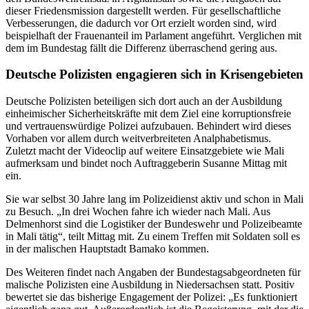
dieser Friedensmission dargestellt werden. Für gesellschaftliche
Verbesserungen, die dadurch vor Ort erzielt worden sind, wird
beispielhaft der Frauenanteil im Parlament angeführt. Verglichen mit
dem im Bundestag fällt die Differenz überraschend gering aus.
Deutsche Polizisten engagieren sich in Krisengebieten
Deutsche Polizisten beteiligen sich dort auch an der Ausbildung
einheimischer Sicherheitskräfte mit dem Ziel eine korruptionsfreie
und vertrauenswürdige Polizei aufzubauen. Behindert wird dieses
Vorhaben vor allem durch weitverbreiteten Analphabetismus.
Zuletzt macht der Videoclip auf weitere Einsatzgebiete wie Mali
aufmerksam und bindet noch Auftraggeberin Susanne Mittag mit
ein.
Sie war selbst 30 Jahre lang im Polizeidienst aktiv und schon in Mali
zu Besuch. „In drei Wochen fahre ich wieder nach Mali. Aus
Delmenhorst sind die Logistiker der Bundeswehr und Polizeibeamte
in Mali tätig“, teilt Mittag mit. Zu einem Treffen mit Soldaten soll es
in der malischen Hauptstadt Bamako kommen.
Des Weiteren findet nach Angaben der Bundestagsabgeordneten für
malische Polizisten eine Ausbildung in Niedersachsen statt. Positiv
bewertet sie das bisherige Engagement der Polizei: „Es funktioniert