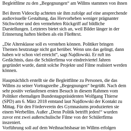
Begleitfilme zu den „Begegnungen“ am Willms stammen von ihnen
Bei ihrem Videoclip achteten sie ihm zufolge auf eine ansprechende
audiovisuelle Gestaltung, das Hervorheben weniger prägnanter
Stichwörter und den vermehrten Rückgriff auf bildliche
Darstellungen. Letzteres bietet sich an, weil Bilder länger in der
Erinnerung haften bleiben als ein Fließtext.
„Die Altersklasse soll es verstehen können. Politiker bringen
Themen heutzutage nicht gut herüber. Wenn uns das gelingt, dann
haben wir schon viel erreicht“, sagt Najdlowski. Er ruft ins
Gedächtnis, dass die Schülerfirma vor eindreiviertel Jahren
gegründet wurde, damit solche Projekte und Filme realisiert werden
können.
Hauptsächlich erstellt sie die Begleitfilme zu Personen, die das
Willms zu seiner Vortragsreihe „Begegnungen“ begrüßt. Nach dem
sehr positiv verlaufenen ersten Besuch in diesem Rahmen vom
Politiker ehemaligen Bundestagspräsidenten Wolfgang Thierse
(SPD) am 6. März 2018 entstand laut Najdlowski der Kontakt zu
Mittag. Für den Förderverein des Gymnasiums produzierten sie
einem Werbefilm. Außer „Denn Politik betrifft jeden!“ wurden
zuvor erst zwei außerschulische Filme von der Schülerfirma
inszeniert.
Vorführung soll auf dem Weihnachtsbasar im Willms erfolgen