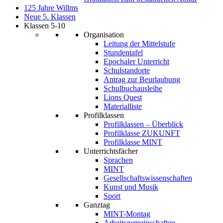
125 Jahre Willms
Neue 5. Klassen
Klassen 5-10
Organisation
Leitung der Mittelstufe
Stundentafel
Epochaler Unterricht
Schulstandorte
Antrag zur Beurlaubung
Schulbuchausleihe
Lions Quest
Materialliste
Profilklassen
Profilklassen – Überblick
Profilklasse ZUKUNFT
Profilklasse MINT
Unterrichtsfächer
Sprachen
MINT
Gesellschaftswissenschaften
Kunst und Musik
Sport
Ganztag
MINT-Montag
Arbeitsgemeinschaften