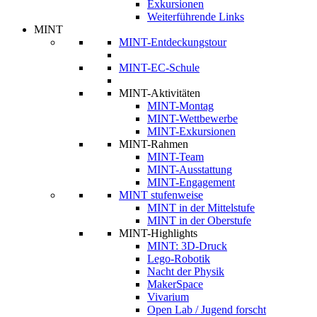
Exkursionen
Weiterführende Links
MINT
MINT-Entdeckungstour
MINT-EC-Schule
MINT-Aktivitäten
MINT-Montag
MINT-Wettbewerbe
MINT-Exkursionen
MINT-Rahmen
MINT-Team
MINT-Ausstattung
MINT-Engagement
MINT stufenweise
MINT in der Mittelstufe
MINT in der Oberstufe
MINT-Highlights
MINT: 3D-Druck
Lego-Robotik
Nacht der Physik
MakerSpace
Vivarium
Open Lab / Jugend forscht