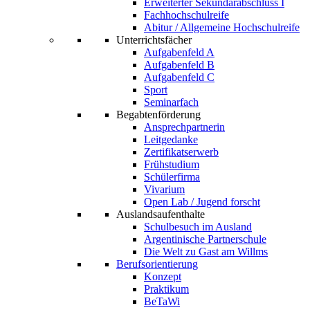
Erweiterter Sekundarabschluss I
Fachhochschulreife
Abitur / Allgemeine Hochschulreife
Unterrichtsfächer
Aufgabenfeld A
Aufgabenfeld B
Aufgabenfeld C
Sport
Seminarfach
Begabtenförderung
Ansprechpartnerin
Leitgedanke
Zertifikatserwerb
Frühstudium
Schülerfirma
Vivarium
Open Lab / Jugend forscht
Auslandsaufenthalte
Schulbesuch im Ausland
Argentinische Partnerschule
Die Welt zu Gast am Willms
Berufsorientierung
Konzept
Praktikum
BeTaWi