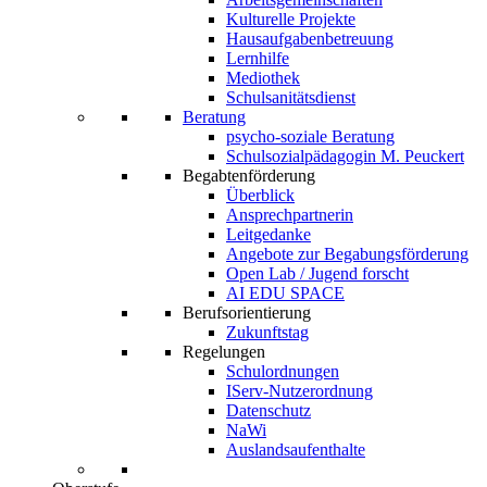
Kulturelle Projekte
Hausaufgabenbetreuung
Lernhilfe
Mediothek
Schulsanitätsdienst
Beratung
psycho-soziale Beratung
Schulsozialpädagogin M. Peuckert
Begabtenförderung
Überblick
Ansprechpartnerin
Leitgedanke
Angebote zur Begabungsförderung
Open Lab / Jugend forscht
AI EDU SPACE
Berufsorientierung
Zukunftstag
Regelungen
Schulordnungen
IServ-Nutzerordnung
Datenschutz
NaWi
Auslandsaufenthalte