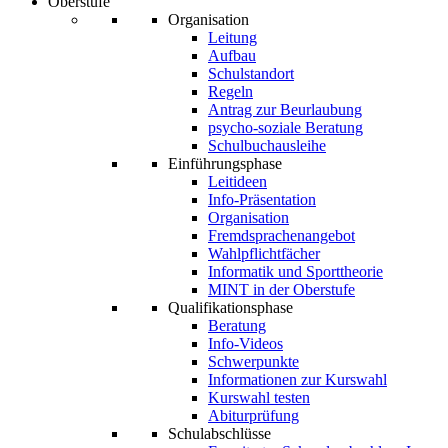
Oberstufe
Organisation
Leitung
Aufbau
Schulstandort
Regeln
Antrag zur Beurlaubung
psycho-soziale Beratung
Schulbuchausleihe
Einführungsphase
Leitideen
Info-Präsentation
Organisation
Fremdsprachenangebot
Wahlpflichtfächer
Informatik und Sporttheorie
MINT in der Oberstufe
Qualifikationsphase
Beratung
Info-Videos
Schwerpunkte
Informationen zur Kurswahl
Kurswahl testen
Abiturprüfung
Schulabschlüsse