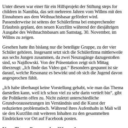
Unter diesen war einer für ein Hilfsprojekt der Stiftung steps for
children in Namibia, das seit mehreren Jahren vom Willms mit den
Einnahmen aus dem Weihnachtsbasar gefördert wird.
Passenderweise ist seitens der Schülerfirma bei entsprechender
Erlaubnis geplant, den neuen Kurzfilm während der diesjährigen
Ausgabe des Weihnachtsbasars am Samstag, 30. November, im
Willms zu zeigen.
Gesehen hatte ihn bislang nur die beteiligte Gruppe, zu der vier
Schüler gehören. Insgesamt setzt sich die Schülerfirma mittlerweile
aus sechs Jungen zusammen, da zwei Neuzugänge dazugestoßen
sind, so Najdlowski. Von der Präsentation zeigt sich Mittag
überzeugt: „Ich finde das Video gut.“ Besonders gespannt ist sie
darauf, welche Resonanz es bewirkt und ob sich die Jugend davon
angesprochen fühlt.
„Ich habe überhaupt keine Vorstellung gehabt, wie man das Thema
darstellen kann, weil ich schon viel zu sehr darin vertieft bin“, gibt
die Politikerin offen zu. Nicht zuletzt unterschiedliche
Grundvoraussetzungen im Verständnis und die Kunst der
reduzierten problematisch. Während ihres Aufenthalts in Mali will
sie den Kurzfilm mit weiteren Inhalten zu den gesammelten
Eindrücken vor Ort auf Facebook posten.