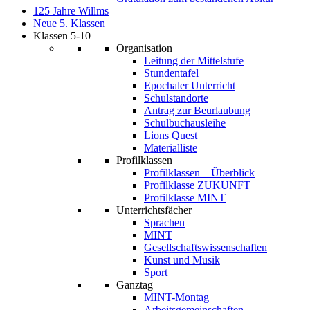
125 Jahre Willms
Neue 5. Klassen
Klassen 5-10
Organisation
Leitung der Mittelstufe
Stundentafel
Epochaler Unterricht
Schulstandorte
Antrag zur Beurlaubung
Schulbuchausleihe
Lions Quest
Materialliste
Profilklassen
Profilklassen – Überblick
Profilklasse ZUKUNFT
Profilklasse MINT
Unterrichtsfächer
Sprachen
MINT
Gesellschaftswissenschaften
Kunst und Musik
Sport
Ganztag
MINT-Montag
Arbeitsgemeinschaften