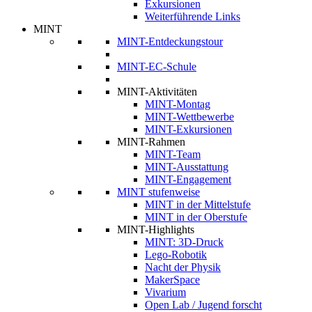
Exkursionen
Weiterführende Links
MINT
MINT-Entdeckungstour
MINT-EC-Schule
MINT-Aktivitäten
MINT-Montag
MINT-Wettbewerbe
MINT-Exkursionen
MINT-Rahmen
MINT-Team
MINT-Ausstattung
MINT-Engagement
MINT stufenweise
MINT in der Mittelstufe
MINT in der Oberstufe
MINT-Highlights
MINT: 3D-Druck
Lego-Robotik
Nacht der Physik
MakerSpace
Vivarium
Open Lab / Jugend forscht