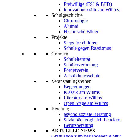
Freiwillige (FSJ & BFD)
Innovationskräfte am Willms
Schulgeschichte
Chronologie
Alumni
Historische Bilder
Projekte
Steps for children
Schule gegen Rassismus
Gremien
Schulelternrat
Schülervertretung
Förderverein
Ausbildungsschule
Veranstaltungsreihen
Begegnungen
Klassik am Willms
Literatur am Willms
Open Stage am Willms
Beratung
psycho-soziale Beratung
Sozialpädagogin M. Peuckert
Berufsberatung
AKTUELLE NEWS
Gratulation zum bestandenen Abitur