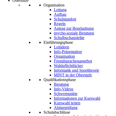
Oberstufe
Organisation
Leitung
Aufbau
Schulstandort
Regeln
Antrag zur Beurlaubung
psycho-soziale Beratung
Schulbuchausleihe
Einführungsphase
Leitideen
Info-Präsentation
Organisation
Fremdsprachenangebot
Wahlpflichtfächer
Informatik und Sporttheorie
MINT in der Oberstufe
Qualifikationsphase
Beratung
Info-Videos
Schwerpunkte
Informationen zur Kurswahl
Kurswahl testen
Abiturprüfung
Schulabschlüsse