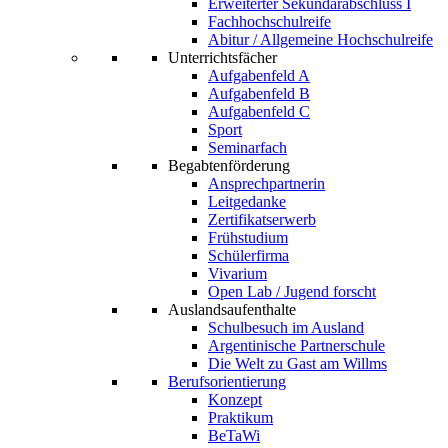
Erweiterter Sekundarabschluss I
Fachhochschulreife
Abitur / Allgemeine Hochschulreife
Unterrichtsfächer
Aufgabenfeld A
Aufgabenfeld B
Aufgabenfeld C
Sport
Seminarfach
Begabtenförderung
Ansprechpartnerin
Leitgedanke
Zertifikatserwerb
Frühstudium
Schülerfirma
Vivarium
Open Lab / Jugend forscht
Auslandsaufenthalte
Schulbesuch im Ausland
Argentinische Partnerschule
Die Welt zu Gast am Willms
Berufsorientierung
Konzept
Praktikum
BeTaWi