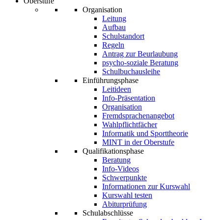
Oberstufe
Organisation
Leitung
Aufbau
Schulstandort
Regeln
Antrag zur Beurlaubung
psycho-soziale Beratung
Schulbuchausleihe
Einführungsphase
Leitideen
Info-Präsentation
Organisation
Fremdsprachenangebot
Wahlpflichtfächer
Informatik und Sporttheorie
MINT in der Oberstufe
Qualifikationsphase
Beratung
Info-Videos
Schwerpunkte
Informationen zur Kurswahl
Kurswahl testen
Abiturprüfung
Schulabschlüsse