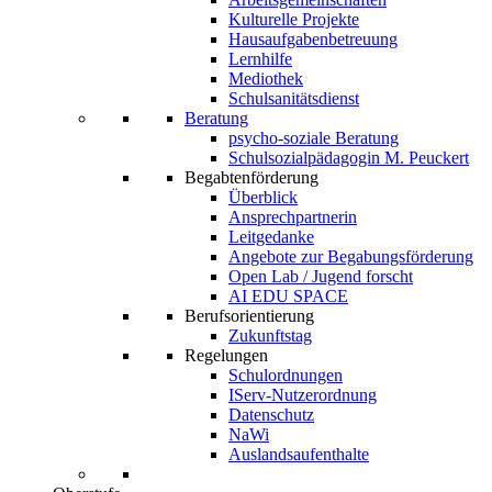
Kulturelle Projekte
Hausaufgabenbetreuung
Lernhilfe
Mediothek
Schulsanitätsdienst
Beratung
psycho-soziale Beratung
Schulsozialpädagogin M. Peuckert
Begabtenförderung
Überblick
Ansprechpartnerin
Leitgedanke
Angebote zur Begabungsförderung
Open Lab / Jugend forscht
AI EDU SPACE
Berufsorientierung
Zukunftstag
Regelungen
Schulordnungen
IServ-Nutzerordnung
Datenschutz
NaWi
Auslandsaufenthalte