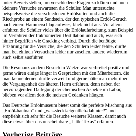
unter Beweis stellen, um verschiedene Fragen zu klären und auch
kleinere Versuche erwarteten die Schüler. Man untersuchte
beispielsweise die verschiedenen Erdölsorten und auch die
Riechprobe an einem Sandstein, der den typischen Erdöl-Geruch
nach einem Hammerschlag aufwies, blieb nicht aus. Vor allem
erfuhren die Schüler vieles über die Erdölaufarbeitung, zum Beispiel
im Verfahren der fraktionierten Destillation und auch, was sich
hinter Begriffen wie Cracking verbirgt. Durch die benötigte
Erfahrung für die Versuche, die den Schülern leider fehlte, durfte
man bei einigen Versuchen leider nur zusehen, andere wiederrum
auch selbst ausführen.
Die Resonanz zu dem Besuch in Wietze war verbreitet positiv und
gerne wären einige länger in Gesprächen mit den Mitarbeitern, die
man kennenlernen durfte verweilt und gerne hätte man mehr über
die Vergangenheit des älteren Herrn erfahren, denn neben der
hervorragenden Darlegung der chemischen Aspekte im Labor,
blieben vor allem dort die meisten Gedanken hängen.
Das Deutsche Erdölmuseum bietet somit die perfekte Mischung aus
„Erdöl-hautnah“ und „was-steckt-eigentlich-dahinter?“ und
empfiehlt sich sehr für die Besuche weiterer Klassen, damit auch
diese etwas über das unscheinbare „Little Texas“ erfahren.
Vorherige Beiträge