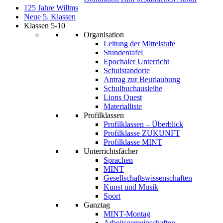
125 Jahre Willms
Neue 5. Klassen
Klassen 5-10
Organisation
Leitung der Mittelstufe
Stundentafel
Epochaler Unterricht
Schulstandorte
Antrag zur Beurlaubung
Schulbuchausleihe
Lions Quest
Materialliste
Profilklassen
Profilklassen – Überblick
Profilklasse ZUKUNFT
Profilklasse MINT
Unterrichtsfächer
Sprachen
MINT
Gesellschaftswissenschaften
Kunst und Musik
Sport
Ganztag
MINT-Montag
Arbeitsgemeinschaften