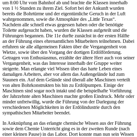
um 8:00 Uhr vom Bahnhof ab und brachte die Klassen innerhalb
von 1 ½ Stunden zu ihrem Ziel. Sofort bei der Ankunft wurden
bereits die Bohrtürme und der eigentümliche Geruch in der Luft
wahrgenommen, sowie die Atmosphäre des „Little Texas“.
Nachdem alle schnell etwas gegessen haben oder die benötigte
Toilette aufgesucht haben, wurden die Klassen aufgeteilt und die
Führungen begannen. Die 11e durfte zunächst in der ersten Hälfte
an der Führung eines ehrenamtlichen Mitarbeiters teilnehmen. Dabei
erfuhren sie alle allgemeinen Fakten über die Vergangenheit von
Wietze, sowie über den Vorgang der dortigen Erdölförderung.
Getragen von Enthusiasmus, erzählte der ältere Herr auch von seiner
Vergangenheit, was das Interesse innerhalb der Gruppe weiter
steigerte. Man erlangte viel Wissen über das harte Leben eines
damaligen Arbeiters, aber vor allem das Außengelände lud zum
Staunen ein. Auf dem Gelände sind überall alte Maschinen verteilt
von alten Bohrkonstrukten bis hin zu Erdölpumpen. Einige der
Maschinen sind sogar noch intakt und die beispielhafte Vorführung
der Jahrzehnte alten Maschinen machte großen Eindruck. Mehr oder
minder unfreiwillig, wurde die Führung von der Darlegung der
verschiedenen Möglichkeiten in der Erdölindustrie durch den
sympathischen Mitarbeiter beendet.
In Anknüpfung an das erlangte chemische Wissen aus der Führung
sowie dem Chemie Unterricht ging es in der zweiten Runde (nach
einer kleinen Pause) in das Labor. Dort konnte man nun sein Wissen