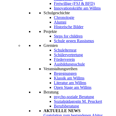
Freiwillige (FSJ & BFD)
Innovationskräfte am Willms
Schulgeschichte
Chronologie
Alumni
Historische Bilder
Projekte
Steps for children
Schule gegen Rassismus
Gremien
Schulelternrat
Schülervertretung
Förderverein
Ausbildungsschule
Veranstaltungsreihen
Begegnungen
Klassik am Willms
Literatur am Willms
Open Stage am Willms
Beratung
psycho-soziale Beratung
Sozialpädagogin M. Peuckert
Berufsberatung
AKTUELLE NEWS
Gratulation zum bestandenen Abitur