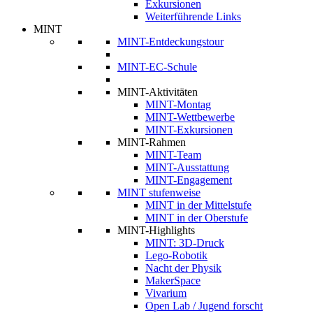
Exkursionen
Weiterführende Links
MINT
MINT-Entdeckungstour
MINT-EC-Schule
MINT-Aktivitäten
MINT-Montag
MINT-Wettbewerbe
MINT-Exkursionen
MINT-Rahmen
MINT-Team
MINT-Ausstattung
MINT-Engagement
MINT stufenweise
MINT in der Mittelstufe
MINT in der Oberstufe
MINT-Highlights
MINT: 3D-Druck
Lego-Robotik
Nacht der Physik
MakerSpace
Vivarium
Open Lab / Jugend forscht