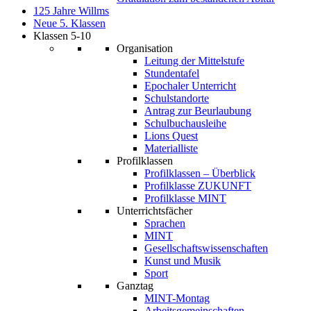
125 Jahre Willms
Neue 5. Klassen
Klassen 5-10
Organisation
Leitung der Mittelstufe
Stundentafel
Epochaler Unterricht
Schulstandorte
Antrag zur Beurlaubung
Schulbuchausleihe
Lions Quest
Materialliste
Profilklassen
Profilklassen – Überblick
Profilklasse ZUKUNFT
Profilklasse MINT
Unterrichtsfächer
Sprachen
MINT
Gesellschaftswissenschaften
Kunst und Musik
Sport
Ganztag
MINT-Montag
Arbeitsgemeinschaften