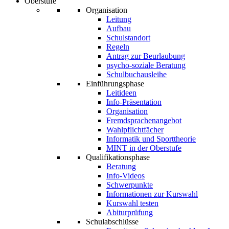
Oberstufe
Organisation
Leitung
Aufbau
Schulstandort
Regeln
Antrag zur Beurlaubung
psycho-soziale Beratung
Schulbuchausleihe
Einführungsphase
Leitideen
Info-Präsentation
Organisation
Fremdsprachenangebot
Wahlpflichtfächer
Informatik und Sporttheorie
MINT in der Oberstufe
Qualifikationsphase
Beratung
Info-Videos
Schwerpunkte
Informationen zur Kurswahl
Kurswahl testen
Abiturprüfung
Schulabschlüsse