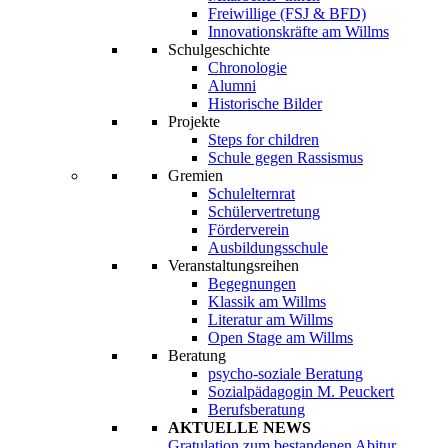
Freiwillige (FSJ & BFD)
Innovationskräfte am Willms
Schulgeschichte
Chronologie
Alumni
Historische Bilder
Projekte
Steps for children
Schule gegen Rassismus
Gremien
Schulelternrat
Schülervertretung
Förderverein
Ausbildungsschule
Veranstaltungsreihen
Begegnungen
Klassik am Willms
Literatur am Willms
Open Stage am Willms
Beratung
psycho-soziale Beratung
Sozialpädagogin M. Peuckert
Berufsberatung
AKTUELLE NEWS
Gratulation zum bestandenen Abitur