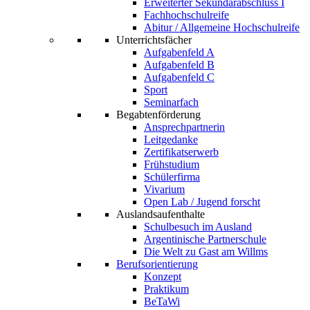
Erweiterter Sekundarabschluss I
Fachhochschulreife
Abitur / Allgemeine Hochschulreife
Unterrichtsfächer
Aufgabenfeld A
Aufgabenfeld B
Aufgabenfeld C
Sport
Seminarfach
Begabtenförderung
Ansprechpartnerin
Leitgedanke
Zertifikatserwerb
Frühstudium
Schülerfirma
Vivarium
Open Lab / Jugend forscht
Auslandsaufenthalte
Schulbesuch im Ausland
Argentinische Partnerschule
Die Welt zu Gast am Willms
Berufsorientierung
Konzept
Praktikum
BeTaWi