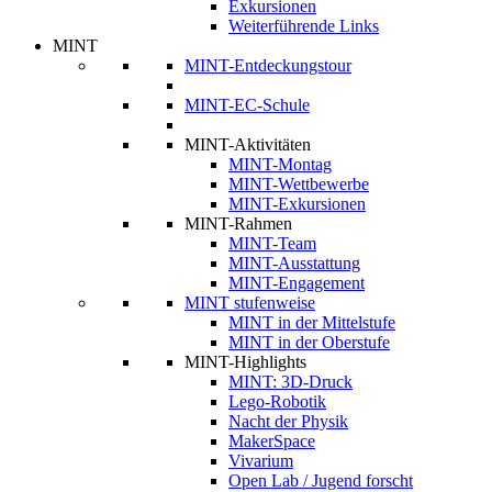
Exkursionen
Weiterführende Links
MINT
MINT-Entdeckungstour
MINT-EC-Schule
MINT-Aktivitäten
MINT-Montag
MINT-Wettbewerbe
MINT-Exkursionen
MINT-Rahmen
MINT-Team
MINT-Ausstattung
MINT-Engagement
MINT stufenweise
MINT in der Mittelstufe
MINT in der Oberstufe
MINT-Highlights
MINT: 3D-Druck
Lego-Robotik
Nacht der Physik
MakerSpace
Vivarium
Open Lab / Jugend forscht