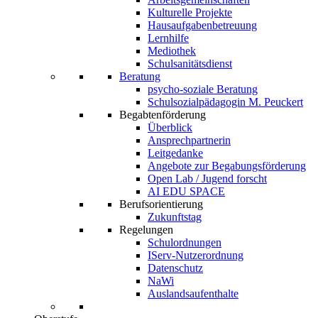
Kulturelle Projekte
Hausaufgabenbetreuung
Lernhilfe
Mediothek
Schulsanitätsdienst
Beratung
psycho-soziale Beratung
Schulsozialpädagogin M. Peuckert
Begabtenförderung
Überblick
Ansprechpartnerin
Leitgedanke
Angebote zur Begabungsförderung
Open Lab / Jugend forscht
AI EDU SPACE
Berufsorientierung
Zukunftstag
Regelungen
Schulordnungen
IServ-Nutzerordnung
Datenschutz
NaWi
Auslandsaufenthalte