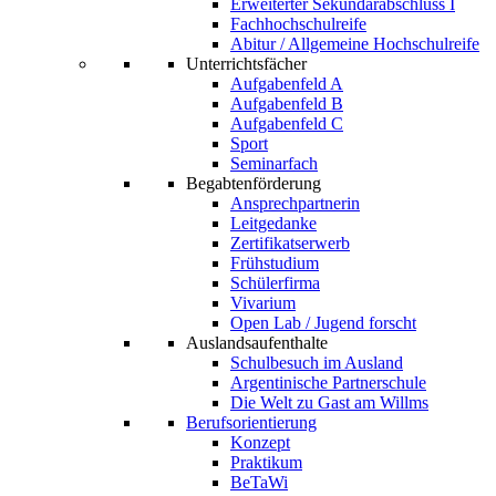
Erweiterter Sekundarabschluss I
Fachhochschulreife
Abitur / Allgemeine Hochschulreife
Unterrichtsfächer
Aufgabenfeld A
Aufgabenfeld B
Aufgabenfeld C
Sport
Seminarfach
Begabtenförderung
Ansprechpartnerin
Leitgedanke
Zertifikatserwerb
Frühstudium
Schülerfirma
Vivarium
Open Lab / Jugend forscht
Auslandsaufenthalte
Schulbesuch im Ausland
Argentinische Partnerschule
Die Welt zu Gast am Willms
Berufsorientierung
Konzept
Praktikum
BeTaWi