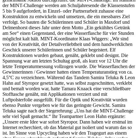
der MINT-Challenge werden am Schuljahresende die Klassenstufen
5 bis 9 aufgefordert, in Einzel- oder Partnerarbeit zuhause eine
Konstruktion zu entwickeln und umsetzen, die ein messbares Ziel
verfolgt. So bauten die Schülerinnen und Schüler in Maxdorf und
Delmenhorst dieses Jahr unter dem Motto „Ein gekühltes Getränk
am See“ einen Gegenstand, der eine Wasserflasche für vier Stunden
möglichst kalt hält. MINT-Koordinator Klaas Wiggers: „Wir sind
von der Kreativität, der Detailverliebtheit und dem handwerklichen
Geschick unserer Schülerinnen und Schüler begeistert. Elf
Konstruktionen wurden gebaut, genäht, geklebt und designt. Die
Spannung war am letzten Schultag groß, als kurz vor 12 Uhr die
letzte Temperaturmessung vollzogen wurde. Die Wasserflaschen der
Gewinnerinnen / Gewinner hatten einen Temperaturanstieg von ca.
4,5°C zu verzeichnen. Während das Tandem Samira Teluka & Leon
Hahn auf Styropor gesetzt hatte, was selbst zugeschnitten, verklebt
und bemalt worden war, hatte Tamara Knaack eine verschließbare
Stofftasche genäht, mit Applikationen verziert und mit
Luftpolsterfolie ausgefüllt. Für die Optik und Kreativität wurden
ebenso Punkte vergeben wie für das geringste Gewicht. Samira
Teluka sagte nach der Siegerehrung: „Uns hat die MINT-Challenge
sehr viel Spaß gemacht.“ Ihr Teampartner Leon Hahn ergänzte:
„Unsere erste Idee war sofort Styropor. Dann haben wir erstmal im
Internet recherchiert, ob das Material gut isoliert und warum das so
ist. Im Sinne von Upcycling haben wir den Tragegurt aus einem