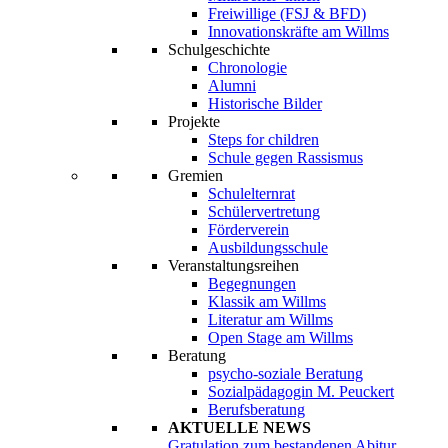
Freiwillige (FSJ & BFD)
Innovationskräfte am Willms
Schulgeschichte
Chronologie
Alumni
Historische Bilder
Projekte
Steps for children
Schule gegen Rassismus
Gremien
Schulelternrat
Schülervertretung
Förderverein
Ausbildungsschule
Veranstaltungsreihen
Begegnungen
Klassik am Willms
Literatur am Willms
Open Stage am Willms
Beratung
psycho-soziale Beratung
Sozialpädagogin M. Peuckert
Berufsberatung
AKTUELLE NEWS
Gratulation zum bestandenen Abitur