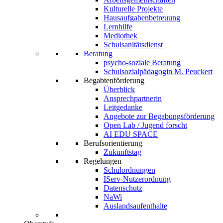
Kulturelle Projekte
Hausaufgabenbetreuung
Lernhilfe
Mediothek
Schulsanitätsdienst
Beratung
psycho-soziale Beratung
Schulsozialpädagogin M. Peuckert
Begabtenförderung
Überblick
Ansprechpartnerin
Leitgedanke
Angebote zur Begabungsförderung
Open Lab / Jugend forscht
AI EDU SPACE
Berufsorientierung
Zukunftstag
Regelungen
Schulordnungen
IServ-Nutzerordnung
Datenschutz
NaWi
Auslandsaufenthalte