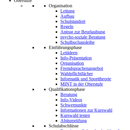
Oberstufe
Organisation
Leitung
Aufbau
Schulstandort
Regeln
Antrag zur Beurlaubung
psycho-soziale Beratung
Schulbuchausleihe
Einführungsphase
Leitideen
Info-Präsentation
Organisation
Fremdsprachenangebot
Wahlpflichtfächer
Informatik und Sporttheorie
MINT in der Oberstufe
Qualifikationsphase
Beratung
Info-Videos
Schwerpunkte
Informationen zur Kurswahl
Kurswahl testen
Abiturprüfung
Schulabschlüsse