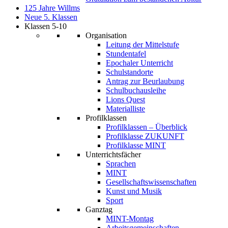
125 Jahre Willms
Neue 5. Klassen
Klassen 5-10
Organisation
Leitung der Mittelstufe
Stundentafel
Epochaler Unterricht
Schulstandorte
Antrag zur Beurlaubung
Schulbuchausleihe
Lions Quest
Materialliste
Profilklassen
Profilklassen – Überblick
Profilklasse ZUKUNFT
Profilklasse MINT
Unterrichtsfächer
Sprachen
MINT
Gesellschaftswissenschaften
Kunst und Musik
Sport
Ganztag
MINT-Montag
Arbeitsgemeinschaften