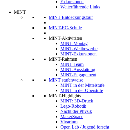
Exkursionen
Weiterführende Links
MINT
MINT-Entdeckungstour
MINT-EC-Schule
MINT-Aktivitäten
MINT-Montag
MINT-Wettbewerbe
MINT-Exkursionen
MINT-Rahmen
MINT-Team
MINT-Ausstattung
MINT-Engagement
MINT stufenweise
MINT in der Mittelstufe
MINT in der Oberstufe
MINT-Highlights
MINT: 3D-Druck
Lego-Robotik
Nacht der Physik
MakerSpace
Vivarium
Open Lab / Jugend forscht