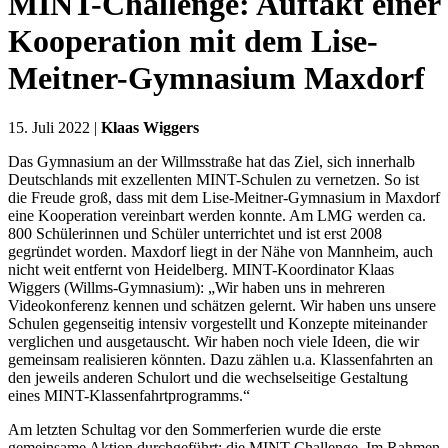
MINT-Challenge: Auftakt einer
Kooperation mit dem Lise-
Meitner-Gymnasium Maxdorf
15. Juli 2022 |
Klaas Wiggers
Das Gymnasium an der Willmsstraße hat das Ziel, sich innerhalb
Deutschlands mit exzellenten MINT-Schulen zu vernetzen. So ist
die Freude groß, dass mit dem Lise-Meitner-Gymnasium in Maxdorf
eine Kooperation vereinbart werden konnte. Am LMG werden ca.
800 Schülerinnen und Schüler unterrichtet und ist erst 2008
gegründet worden. Maxdorf liegt in der Nähe von Mannheim, auch
nicht weit entfernt von Heidelberg. MINT-Koordinator Klaas
Wiggers (Willms-Gymnasium): „Wir haben uns in mehreren
Videokonferenz kennen und schätzen gelernt. Wir haben uns unsere
Schulen gegenseitig intensiv vorgestellt und Konzepte miteinander
verglichen und ausgetauscht. Wir haben noch viele Ideen, die wir
gemeinsam realisieren könnten. Dazu zählen u.a. Klassenfahrten an
den jeweils anderen Schulort und die wechselseitige Gestaltung
eines MINT-Klassenfahrtprogramms.“
Am letzten Schultag vor den Sommerferien wurde die erste
gemeinsame Aktion durchgeführt: die MINT-Challenge. Im Rahmen