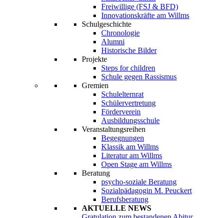
Freiwillige (FSJ & BFD)
Innovationskräfte am Willms
Schulgeschichte
Chronologie
Alumni
Historische Bilder
Projekte
Steps for children
Schule gegen Rassismus
Gremien
Schulelternrat
Schülervertretung
Förderverein
Ausbildungsschule
Veranstaltungsreihen
Begegnungen
Klassik am Willms
Literatur am Willms
Open Stage am Willms
Beratung
psycho-soziale Beratung
Sozialpädagogin M. Peuckert
Berufsberatung
AKTUELLE NEWS
Gratulation zum bestandenen Abitur