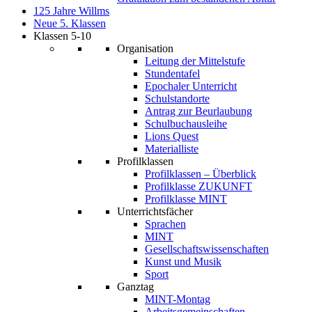
125 Jahre Willms
Neue 5. Klassen
Klassen 5-10
Organisation
Leitung der Mittelstufe
Stundentafel
Epochaler Unterricht
Schulstandorte
Antrag zur Beurlaubung
Schulbuchausleihe
Lions Quest
Materialliste
Profilklassen
Profilklassen – Überblick
Profilklasse ZUKUNFT
Profilklasse MINT
Unterrichtsfächer
Sprachen
MINT
Gesellschaftswissenschaften
Kunst und Musik
Sport
Ganztag
MINT-Montag
Arbeitsgemeinschaften