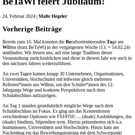
BeTaWi feiert Jubiläum!
24. Februar 2024 |
Malte Hegeler
Vorherige Beiträge
Bereits zum 10. Mal konnten die
Be
rufsorientierenden
Ta
ge am
Wi
llms (kurz BeTaWi) in der vergangenen Woche (13. + 14.02.24)
stattfinden. Wir freuen uns, auf eine lange Tradition dieser
Veranstaltung zurückzublicken und diese in diesem Jahr wie auch in
den nächsten Jahren weiterzuführen.
An zwei Tagen kamen knapp 30 Unternehmen, Organisationen,
Universitäten, Hochschulen mit teilweise gleich mehreren
Referent*innen ans Willms, um den Schüler*innen des 12.
Jahrgangs Wege und konkrete Perspektiven nach dem
Schulabschluss aufzuzeigen.
An Tag 1 standen grundsätzlich mögliche Wege nach dem
Schulabschluss im Fokus. Es ging um das Kennenlernen
verschiedener Optionen wie FSJ/FÖJ/…, (duale) Ausbildungen, das
(duale) Studium, Stipendien uvm. Hierzu präsentierten sich u.a.
Institutionen, Universitäten und Hochschulen. Hinzu kam am
Nachmittag ein das Bewerbungstraining mit dem Schwerpunkt