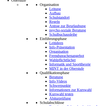
Oberstufe
Organisation
Leitung
Aufbau
Schulstandort
Regeln
Antrag zur Beurlaubung
psycho-soziale Beratung
Schulbuchausleihe
Einführungsphase
Leitideen
Info-Präsentation
Organisation
Fremdsprachenangebot
Wahlpflichtfächer
Informatik und Sporttheorie
MINT in der Oberstufe
Qualifikationsphase
Beratung
Info-Videos
Schwerpunkte
Informationen zur Kurswahl
Kurswahl testen
Abiturprüfung
Schulabschlüsse