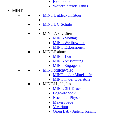
Exkursionen
Weiterführende Links
MINT
MINT-Entdeckungstour
MINT-EC-Schule
MINT-Aktivitäten
MINT-Montag
MINT-Wettbewerbe
MINT-Exkursionen
MINT-Rahmen
MINT-Team
MINT-Ausstattung
MINT-Engagement
MINT stufenweise
MINT in der Mittelstufe
MINT in der Oberstufe
MINT-Highlights
MINT: 3D-Druck
Lego-Robotik
Nacht der Physik
MakerSpace
Vivarium
Open Lab / Jugend forscht