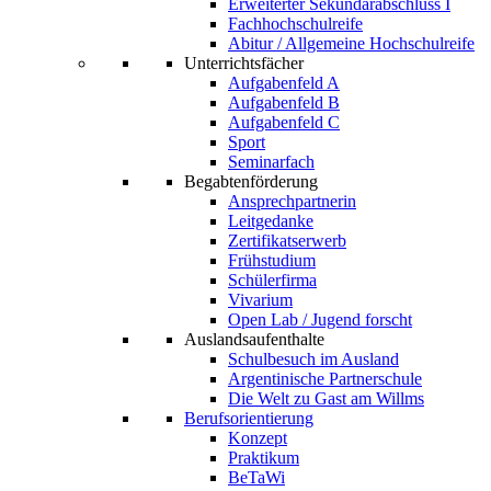
Erweiterter Sekundarabschluss I
Fachhochschulreife
Abitur / Allgemeine Hochschulreife
Unterrichtsfächer
Aufgabenfeld A
Aufgabenfeld B
Aufgabenfeld C
Sport
Seminarfach
Begabtenförderung
Ansprechpartnerin
Leitgedanke
Zertifikatserwerb
Frühstudium
Schülerfirma
Vivarium
Open Lab / Jugend forscht
Auslandsaufenthalte
Schulbesuch im Ausland
Argentinische Partnerschule
Die Welt zu Gast am Willms
Berufsorientierung
Konzept
Praktikum
BeTaWi