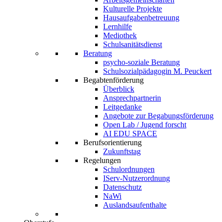
Kulturelle Projekte
Hausaufgabenbetreuung
Lernhilfe
Mediothek
Schulsanitätsdienst
Beratung
psycho-soziale Beratung
Schulsozialpädagogin M. Peuckert
Begabtenförderung
Überblick
Ansprechpartnerin
Leitgedanke
Angebote zur Begabungsförderung
Open Lab / Jugend forscht
AI EDU SPACE
Berufsorientierung
Zukunftstag
Regelungen
Schulordnungen
IServ-Nutzerordnung
Datenschutz
NaWi
Auslandsaufenthalte