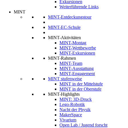
Exkursionen
Weiterführende Links
MINT
MINT-Entdeckungstour
MINT-EC-Schule
MINT-Aktivitäten
MINT-Montag
MINT-Wettbewerbe
MINT-Exkursionen
MINT-Rahmen
MINT-Team
MINT-Ausstattung
MINT-Engagement
MINT stufenweise
MINT in der Mittelstufe
MINT in der Oberstufe
MINT-Highlights
MINT: 3D-Druck
Lego-Robotik
Nacht der Physik
MakerSpace
Vivarium
Open Lab / Jugend forscht