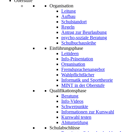
Oberstufe
Organisation
Leitung
Aufbau
Schulstandort
Regeln
Antrag zur Beurlaubung
psycho-soziale Beratung
Schulbuchausleihe
Einführungsphase
Leitideen
Info-Präsentation
Organisation
Fremdsprachenangebot
Wahlpflichtfächer
Informatik und Sporttheorie
MINT in der Oberstufe
Qualifikationsphase
Beratung
Info-Videos
Schwerpunkte
Informationen zur Kurswahl
Kurswahl testen
Abiturprüfung
Schulabschlüsse