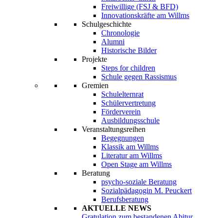
Freiwillige (FSJ & BFD)
Innovationskräfte am Willms
Schulgeschichte
Chronologie
Alumni
Historische Bilder
Projekte
Steps for children
Schule gegen Rassismus
Gremien
Schulelternrat
Schülervertretung
Förderverein
Ausbildungsschule
Veranstaltungsreihen
Begegnungen
Klassik am Willms
Literatur am Willms
Open Stage am Willms
Beratung
psycho-soziale Beratung
Sozialpädagogin M. Peuckert
Berufsberatung
AKTUELLE NEWS
Gratulation zum bestandenen Abitur