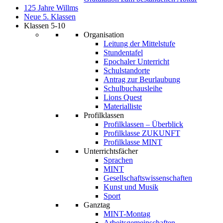
125 Jahre Willms
Neue 5. Klassen
Klassen 5-10
Organisation
Leitung der Mittelstufe
Stundentafel
Epochaler Unterricht
Schulstandorte
Antrag zur Beurlaubung
Schulbuchausleihe
Lions Quest
Materialliste
Profilklassen
Profilklassen – Überblick
Profilklasse ZUKUNFT
Profilklasse MINT
Unterrichtsfächer
Sprachen
MINT
Gesellschaftswissenschaften
Kunst und Musik
Sport
Ganztag
MINT-Montag
Arbeitsgemeinschaften