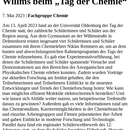
Willms beim „Tag der Chemie“
7. Mai 2023 |
Fachgruppe Chemie
Am 13. April 2023 fand an der Universität Oldenburg der Tag der
Chemie statt, der zahlreiche Schülerinnen und Schüler aus der
Region anzog. Aus dem Gymnasium an der Willmsstraße in
Delmenhorst reisten insgesamt vier Schülerinnen und Schüler
zusammen mit ihrem Chemielehrer Niklas Remmers an, um an dem
bunten und abwechslungsreichen Rahmenprogramm des Tags der
Chemie teilzunehmen. Es gab eine Experimentalvorführung, bei
denen die Schülerinnen und Schüler spannende Versuche und
Demonstrationen aus den Bereichen der Anorganischen und
Physikalischen Chemie erleben konnten. Zudem wurden Vorträge
zur aktuellen Forschung am Institut gehalten, die den
Teilnehmerinnen und Teilnehmern Einblicke in die neuesten
Entwicklungen und Trends der Chemieforschung boten: Wie kann
man möglichst effizient Moleküle elektrochemisch herstellen? Und
wie lassen sich Abfälle weiter nutzen, um beispielsweise Treibstoffe
daraus zu gewinnen? Außerdem gab es viele Informationen rund um
das Chemiestudium, Karrieremöglichkeiten in der Chemiebranche
und einzelne Arbeitsgruppen und Firmen präsentierten ihre Arbeit
und gaben Einblicke in moderne Forschung und Technologie.
Parallel dazu fand ein regionaler Schülerwettbewerb des 12.
Jahrgangs statt, an dem die Schüler Josephine Dähnhardt, Hussein