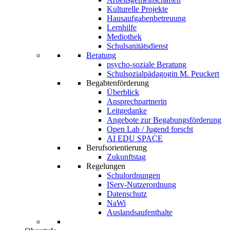
Kulturelle Projekte
Hausaufgabenbetreuung
Lernhilfe
Mediothek
Schulsanitätsdienst
Beratung
psycho-soziale Beratung
Schulsozialpädagogin M. Peuckert
Begabtenförderung
Überblick
Ansprechpartnerin
Leitgedanke
Angebote zur Begabungsförderung
Open Lab / Jugend forscht
AI EDU SPACE
Berufsorientierung
Zukunftstag
Regelungen
Schulordnungen
IServ-Nutzerordnung
Datenschutz
NaWi
Auslandsaufenthalte