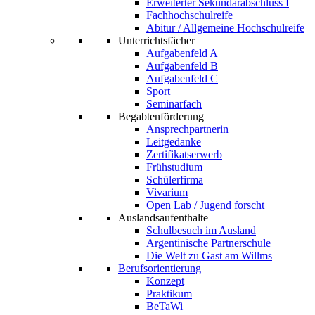
Erweiterter Sekundarabschluss I
Fachhochschulreife
Abitur / Allgemeine Hochschulreife
Unterrichtsfächer
Aufgabenfeld A
Aufgabenfeld B
Aufgabenfeld C
Sport
Seminarfach
Begabtenförderung
Ansprechpartnerin
Leitgedanke
Zertifikatserwerb
Frühstudium
Schülerfirma
Vivarium
Open Lab / Jugend forscht
Auslandsaufenthalte
Schulbesuch im Ausland
Argentinische Partnerschule
Die Welt zu Gast am Willms
Berufsorientierung
Konzept
Praktikum
BeTaWi