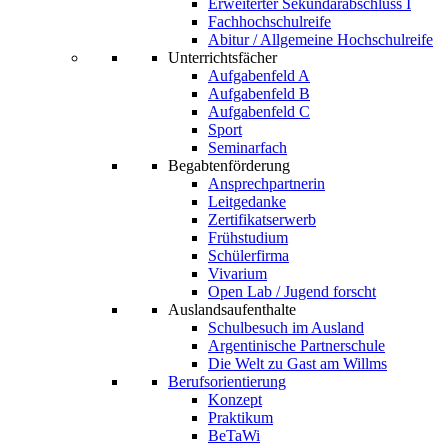
Erweiterter Sekundarabschluss I
Fachhochschulreife
Abitur / Allgemeine Hochschulreife
Unterrichtsfächer
Aufgabenfeld A
Aufgabenfeld B
Aufgabenfeld C
Sport
Seminarfach
Begabtenförderung
Ansprechpartnerin
Leitgedanke
Zertifikatserwerb
Frühstudium
Schülerfirma
Vivarium
Open Lab / Jugend forscht
Auslandsaufenthalte
Schulbesuch im Ausland
Argentinische Partnerschule
Die Welt zu Gast am Willms
Berufsorientierung
Konzept
Praktikum
BeTaWi