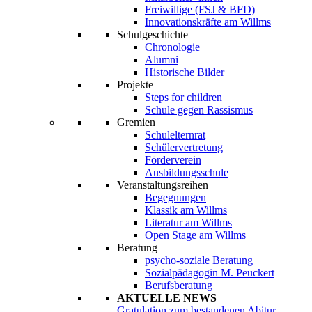
Freiwillige (FSJ & BFD)
Innovationskräfte am Willms
Schulgeschichte
Chronologie
Alumni
Historische Bilder
Projekte
Steps for children
Schule gegen Rassismus
Gremien
Schulelternrat
Schülervertretung
Förderverein
Ausbildungsschule
Veranstaltungsreihen
Begegnungen
Klassik am Willms
Literatur am Willms
Open Stage am Willms
Beratung
psycho-soziale Beratung
Sozialpädagogin M. Peuckert
Berufsberatung
AKTUELLE NEWS
Gratulation zum bestandenen Abitur