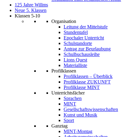
125 Jahre Willms
Neue 5. Klassen
Klassen 5-10
Organisation
Leitung der Mittelstufe
Stundentafel
Epochaler Unterricht
Schulstandorte
Antrag zur Beurlaubung
Schulbuchausleihe
Lions Quest
Materialliste
Profilklassen
Profilklassen – Überblick
Profilklasse ZUKUNFT
Profilklasse MINT
Unterrichtsfächer
Sprachen
MINT
Gesellschaftswissenschaften
Kunst und Musik
Sport
Ganztag
MINT-Montag
Arbeitsgemeinschaften