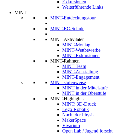
Exkursionen
Weiterführende Links
MINT
MINT-Entdeckungstour
MINT-EC-Schule
MINT-Aktivitäten
MINT-Montag
MINT-Wettbewerbe
MINT-Exkursionen
MINT-Rahmen
MINT-Team
MINT-Ausstattung
MINT-Engagement
MINT stufenweise
MINT in der Mittelstufe
MINT in der Oberstufe
MINT-Highlights
MINT: 3D-Druck
Lego-Robotik
Nacht der Physik
MakerSpace
Vivarium
Open Lab / Jugend forscht