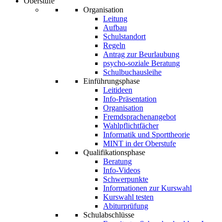
Oberstufe
Organisation
Leitung
Aufbau
Schulstandort
Regeln
Antrag zur Beurlaubung
psycho-soziale Beratung
Schulbuchausleihe
Einführungsphase
Leitideen
Info-Präsentation
Organisation
Fremdsprachenangebot
Wahlpflichtfächer
Informatik und Sporttheorie
MINT in der Oberstufe
Qualifikationsphase
Beratung
Info-Videos
Schwerpunkte
Informationen zur Kurswahl
Kurswahl testen
Abiturprüfung
Schulabschlüsse