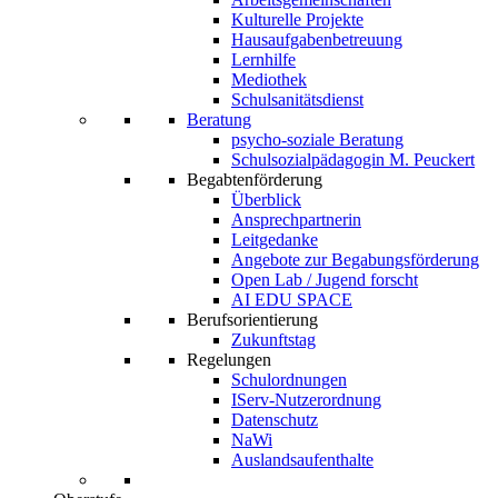
Kulturelle Projekte
Hausaufgabenbetreuung
Lernhilfe
Mediothek
Schulsanitätsdienst
Beratung
psycho-soziale Beratung
Schulsozialpädagogin M. Peuckert
Begabtenförderung
Überblick
Ansprechpartnerin
Leitgedanke
Angebote zur Begabungsförderung
Open Lab / Jugend forscht
AI EDU SPACE
Berufsorientierung
Zukunftstag
Regelungen
Schulordnungen
IServ-Nutzerordnung
Datenschutz
NaWi
Auslandsaufenthalte