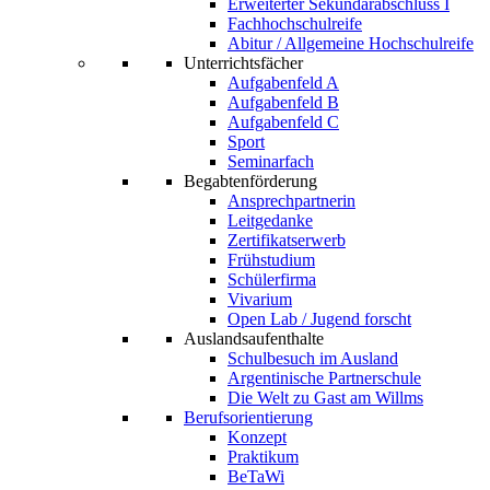
Erweiterter Sekundarabschluss I
Fachhochschulreife
Abitur / Allgemeine Hochschulreife
Unterrichtsfächer
Aufgabenfeld A
Aufgabenfeld B
Aufgabenfeld C
Sport
Seminarfach
Begabtenförderung
Ansprechpartnerin
Leitgedanke
Zertifikatserwerb
Frühstudium
Schülerfirma
Vivarium
Open Lab / Jugend forscht
Auslandsaufenthalte
Schulbesuch im Ausland
Argentinische Partnerschule
Die Welt zu Gast am Willms
Berufsorientierung
Konzept
Praktikum
BeTaWi