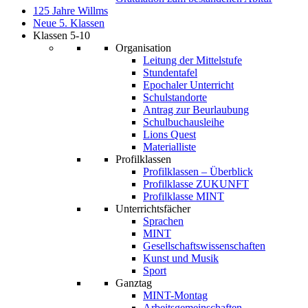
125 Jahre Willms
Neue 5. Klassen
Klassen 5-10
Organisation
Leitung der Mittelstufe
Stundentafel
Epochaler Unterricht
Schulstandorte
Antrag zur Beurlaubung
Schulbuchausleihe
Lions Quest
Materialliste
Profilklassen
Profilklassen – Überblick
Profilklasse ZUKUNFT
Profilklasse MINT
Unterrichtsfächer
Sprachen
MINT
Gesellschaftswissenschaften
Kunst und Musik
Sport
Ganztag
MINT-Montag
Arbeitsgemeinschaften