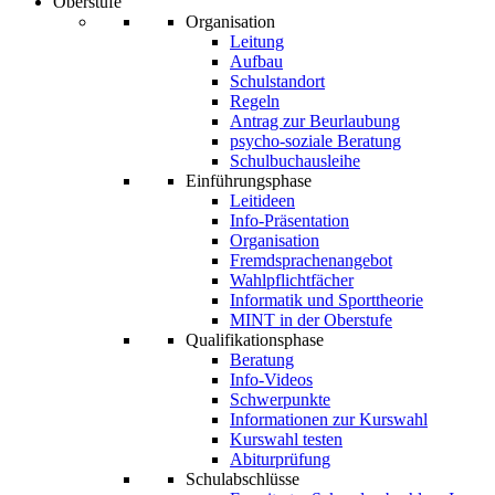
Oberstufe
Organisation
Leitung
Aufbau
Schulstandort
Regeln
Antrag zur Beurlaubung
psycho-soziale Beratung
Schulbuchausleihe
Einführungsphase
Leitideen
Info-Präsentation
Organisation
Fremdsprachenangebot
Wahlpflichtfächer
Informatik und Sporttheorie
MINT in der Oberstufe
Qualifikationsphase
Beratung
Info-Videos
Schwerpunkte
Informationen zur Kurswahl
Kurswahl testen
Abiturprüfung
Schulabschlüsse