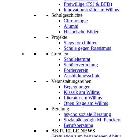
Freiwillige (FSJ & BFD)
Innovationskräfte am Willms
Schulgeschichte
Chronologie
Alumni
Historische Bilder
Projekte
Steps for children
Schule gegen Rassismus
Gremien
Schulelternrat
Schülervertretung
Förderverein
Ausbildungsschule
Veranstaltungsreihen
Begegnungen
Klassik am Willms
Literatur am Willms
Open Stage am Willms
Beratung
psycho-soziale Beratung
Sozialpädagogin M. Peuckert
Berufsberatung
AKTUELLE NEWS
Gratulation zum bestandenen Abitur