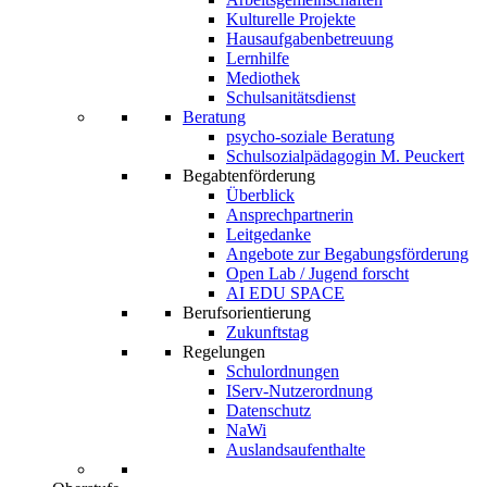
Kulturelle Projekte
Hausaufgabenbetreuung
Lernhilfe
Mediothek
Schulsanitätsdienst
Beratung
psycho-soziale Beratung
Schulsozialpädagogin M. Peuckert
Begabtenförderung
Überblick
Ansprechpartnerin
Leitgedanke
Angebote zur Begabungsförderung
Open Lab / Jugend forscht
AI EDU SPACE
Berufsorientierung
Zukunftstag
Regelungen
Schulordnungen
IServ-Nutzerordnung
Datenschutz
NaWi
Auslandsaufenthalte