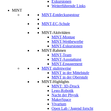
Exkursionen
Weiterführende Links
MINT
MINT-Entdeckungstour
MINT-EC-Schule
MINT-Aktivitäten
MINT-Montag
MINT-Wettbewerbe
MINT-Exkursionen
MINT-Rahmen
MINT-Team
MINT-Ausstattung
MINT-Engagement
MINT stufenweise
MINT in der Mittelstufe
MINT in der Oberstufe
MINT-Highlights
MINT: 3D-Druck
Lego-Robotik
Nacht der Physik
MakerSpace
Vivarium
Open Lab / Jugend forscht