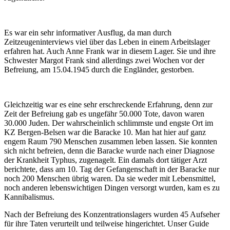
Es war ein sehr informativer Ausflug, da man durch
Zeitzeugeninterviews viel über das Leben in einem Arbeitslager
erfahren hat. Auch Anne Frank war in diesem Lager. Sie und ihre
Schwester Margot Frank sind allerdings zwei Wochen vor der
Befreiung, am 15.04.1945 durch die Engländer, gestorben.
Gleichzeitig war es eine sehr erschreckende Erfahrung, denn zur
Zeit der Befreiung gab es ungefähr 50.000 Tote, davon waren
30.000 Juden. Der wahrscheinlich schlimmste und engste Ort im
KZ Bergen-Belsen war die Baracke 10. Man hat hier auf ganz
engem Raum 790 Menschen zusammen leben lassen. Sie konnten
sich nicht befreien, denn die Baracke wurde nach einer Diagnose
der Krankheit Typhus, zugenagelt. Ein damals dort tätiger Arzt
berichtete, dass am 10. Tag der Gefangenschaft in der Baracke nur
noch 200 Menschen übrig waren. Da sie weder mit Lebensmittel,
noch anderen lebenswichtigen Dingen versorgt wurden, kam es zu
Kannibalismus.
Nach der Befr
eiung des Konzentrationslagers wurden 45 Aufseher
für ihre Taten verurteilt und teilweise hingerichtet. Unser Guide