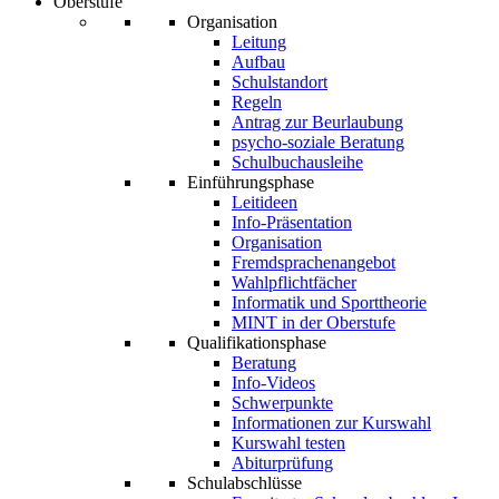
Oberstufe
Organisation
Leitung
Aufbau
Schulstandort
Regeln
Antrag zur Beurlaubung
psycho-soziale Beratung
Schulbuchausleihe
Einführungsphase
Leitideen
Info-Präsentation
Organisation
Fremdsprachenangebot
Wahlpflichtfächer
Informatik und Sporttheorie
MINT in der Oberstufe
Qualifikationsphase
Beratung
Info-Videos
Schwerpunkte
Informationen zur Kurswahl
Kurswahl testen
Abiturprüfung
Schulabschlüsse