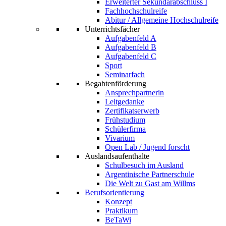
Erweiterter Sekundarabschluss I
Fachhochschulreife
Abitur / Allgemeine Hochschulreife
Unterrichtsfächer
Aufgabenfeld A
Aufgabenfeld B
Aufgabenfeld C
Sport
Seminarfach
Begabtenförderung
Ansprechpartnerin
Leitgedanke
Zertifikatserwerb
Frühstudium
Schülerfirma
Vivarium
Open Lab / Jugend forscht
Auslandsaufenthalte
Schulbesuch im Ausland
Argentinische Partnerschule
Die Welt zu Gast am Willms
Berufsorientierung
Konzept
Praktikum
BeTaWi