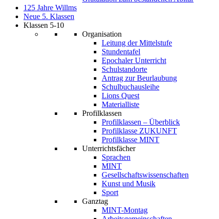
125 Jahre Willms
Neue 5. Klassen
Klassen 5-10
Organisation
Leitung der Mittelstufe
Stundentafel
Epochaler Unterricht
Schulstandorte
Antrag zur Beurlaubung
Schulbuchausleihe
Lions Quest
Materialliste
Profilklassen
Profilklassen – Überblick
Profilklasse ZUKUNFT
Profilklasse MINT
Unterrichtsfächer
Sprachen
MINT
Gesellschaftswissenschaften
Kunst und Musik
Sport
Ganztag
MINT-Montag
Arbeitsgemeinschaften