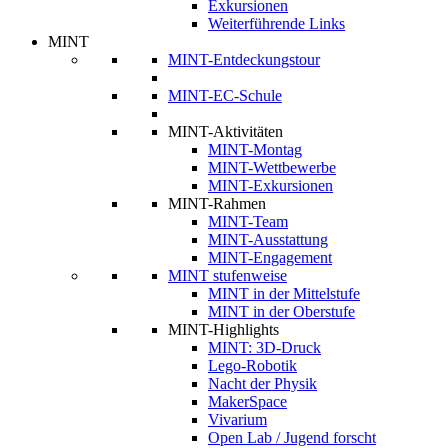
Exkursionen
Weiterführende Links
MINT
MINT-Entdeckungstour
MINT-EC-Schule
MINT-Aktivitäten
MINT-Montag
MINT-Wettbewerbe
MINT-Exkursionen
MINT-Rahmen
MINT-Team
MINT-Ausstattung
MINT-Engagement
MINT stufenweise
MINT in der Mittelstufe
MINT in der Oberstufe
MINT-Highlights
MINT: 3D-Druck
Lego-Robotik
Nacht der Physik
MakerSpace
Vivarium
Open Lab / Jugend forscht