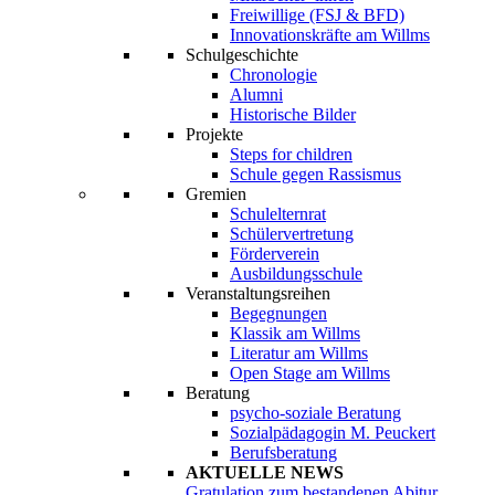
Freiwillige (FSJ & BFD)
Innovationskräfte am Willms
Schulgeschichte
Chronologie
Alumni
Historische Bilder
Projekte
Steps for children
Schule gegen Rassismus
Gremien
Schulelternrat
Schülervertretung
Förderverein
Ausbildungsschule
Veranstaltungsreihen
Begegnungen
Klassik am Willms
Literatur am Willms
Open Stage am Willms
Beratung
psycho-soziale Beratung
Sozialpädagogin M. Peuckert
Berufsberatung
AKTUELLE NEWS
Gratulation zum bestandenen Abitur