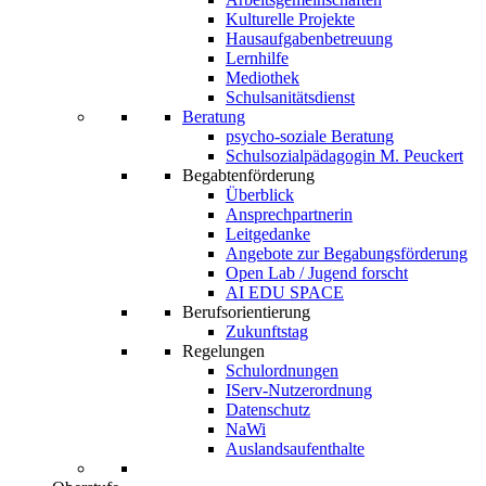
Kulturelle Projekte
Hausaufgabenbetreuung
Lernhilfe
Mediothek
Schulsanitätsdienst
Beratung
psycho-soziale Beratung
Schulsozialpädagogin M. Peuckert
Begabtenförderung
Überblick
Ansprechpartnerin
Leitgedanke
Angebote zur Begabungsförderung
Open Lab / Jugend forscht
AI EDU SPACE
Berufsorientierung
Zukunftstag
Regelungen
Schulordnungen
IServ-Nutzerordnung
Datenschutz
NaWi
Auslandsaufenthalte