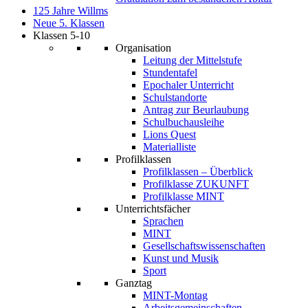
125 Jahre Willms
Neue 5. Klassen
Klassen 5-10
Organisation
Leitung der Mittelstufe
Stundentafel
Epochaler Unterricht
Schulstandorte
Antrag zur Beurlaubung
Schulbuchausleihe
Lions Quest
Materialliste
Profilklassen
Profilklassen – Überblick
Profilklasse ZUKUNFT
Profilklasse MINT
Unterrichtsfächer
Sprachen
MINT
Gesellschaftswissenschaften
Kunst und Musik
Sport
Ganztag
MINT-Montag
Arbeitsgemeinschaften