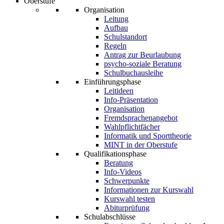
Oberstufe
Organisation
Leitung
Aufbau
Schulstandort
Regeln
Antrag zur Beurlaubung
psycho-soziale Beratung
Schulbuchausleihe
Einführungsphase
Leitideen
Info-Präsentation
Organisation
Fremdsprachenangebot
Wahlpflichtfächer
Informatik und Sporttheorie
MINT in der Oberstufe
Qualifikationsphase
Beratung
Info-Videos
Schwerpunkte
Informationen zur Kurswahl
Kurswahl testen
Abiturprüfung
Schulabschlüsse