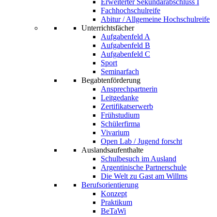
Erweiterter Sekundarabschluss I
Fachhochschulreife
Abitur / Allgemeine Hochschulreife
Unterrichtsfächer
Aufgabenfeld A
Aufgabenfeld B
Aufgabenfeld C
Sport
Seminarfach
Begabtenförderung
Ansprechpartnerin
Leitgedanke
Zertifikatserwerb
Frühstudium
Schülerfirma
Vivarium
Open Lab / Jugend forscht
Auslandsaufenthalte
Schulbesuch im Ausland
Argentinische Partnerschule
Die Welt zu Gast am Willms
Berufsorientierung
Konzept
Praktikum
BeTaWi