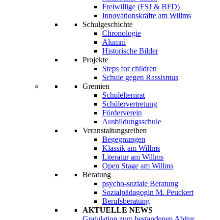
Freiwillige (FSJ & BFD)
Innovationskräfte am Willms
Schulgeschichte
Chronologie
Alumni
Historische Bilder
Projekte
Steps for children
Schule gegen Rassismus
Gremien
Schulelternrat
Schülervertretung
Förderverein
Ausbildungsschule
Veranstaltungsreihen
Begegnungen
Klassik am Willms
Literatur am Willms
Open Stage am Willms
Beratung
psycho-soziale Beratung
Sozialpädagogin M. Peuckert
Berufsberatung
AKTUELLE NEWS
Gratulation zum bestandenen Abitur