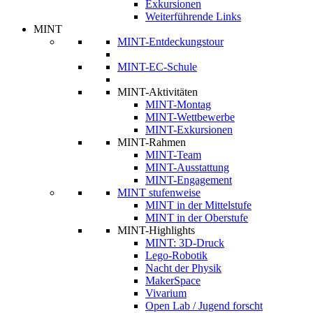
Exkursionen
Weiterführende Links
MINT
MINT-Entdeckungstour
MINT-EC-Schule
MINT-Aktivitäten
MINT-Montag
MINT-Wettbewerbe
MINT-Exkursionen
MINT-Rahmen
MINT-Team
MINT-Ausstattung
MINT-Engagement
MINT stufenweise
MINT in der Mittelstufe
MINT in der Oberstufe
MINT-Highlights
MINT: 3D-Druck
Lego-Robotik
Nacht der Physik
MakerSpace
Vivarium
Open Lab / Jugend forscht