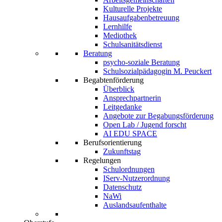
Kulturelle Projekte
Hausaufgabenbetreuung
Lernhilfe
Mediothek
Schulsanitätsdienst
Beratung
psycho-soziale Beratung
Schulsozialpädagogin M. Peuckert
Begabtenförderung
Überblick
Ansprechpartnerin
Leitgedanke
Angebote zur Begabungsförderung
Open Lab / Jugend forscht
AI EDU SPACE
Berufsorientierung
Zukunftstag
Regelungen
Schulordnungen
IServ-Nutzerordnung
Datenschutz
NaWi
Auslandsaufenthalte